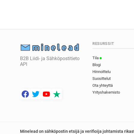
RESURSSIT
B2B Liidi- ja Sähköpostitieto
Tila
API
Blogi
Hinnoittelu
Suosittelut
Ota yhteyttä
Yrityshakemisto
Minelead on sähköpostin etsijä ja verifioija johtamista rik