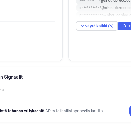
i***********@shoulderdoc.co
q***********@shoulderdoc.c
p************@shoulderdoc.c
Näytä kaikki (5)
Et
 Signaalit
eja…
istä tahansa yrityksestä
API:n tai hallintapaneelin kautta.