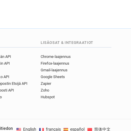
LISÄOSAT & INTEGRAATIOT
jän API
Chrome-laajennus
in API
Firefox-laajennus
Gmail-laajennus
o API
Google Sheets
postin Etsijä API
Zapier
osti API
Zoho
o
Hubspot
itiedon
English
français
español
简体中文
Deuts