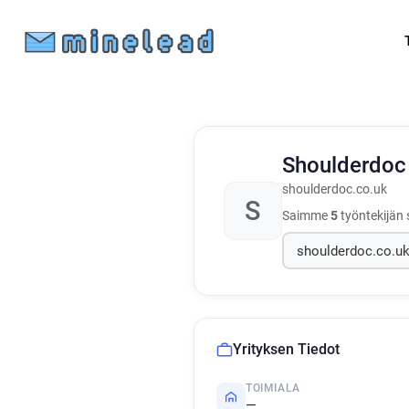
Shoulderdo
shoulderdoc.co.uk
S
Saimme
5
työntekijän 
Yrityksen Tiedot
TOIMIALA
—