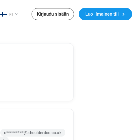
Kirjaudu sisään
Luo ilmainen tili
FI
c*********@shoulderdoc.co.uk