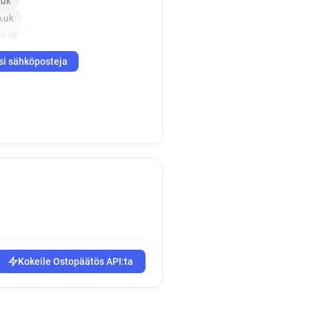
.uk
o.uk
o.uk
si sähköposteja
Kokeile Ostopäätös API:ta