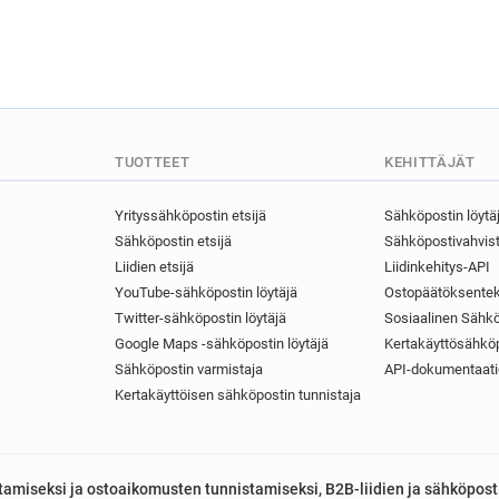
TUOTTEET
KEHITTÄJÄT
Yrityssähköpostin etsijä
Sähköpostin löytä
Sähköpostin etsijä
Sähköpostivahvist
Liidien etsijä
Liidinkehitys-API
YouTube-sähköpostin löytäjä
Ostopäätöksentek
Twitter-sähköpostin löytäjä
Sosiaalinen Sähkö
Google Maps -sähköpostin löytäjä
Kertakäyttösähköp
Sähköpostin varmistaja
API-dokumentaati
Kertakäyttöisen sähköpostin tunnistaja
astamiseksi ja ostoaikomusten tunnistamiseksi, B2B-liidien ja sähköpost