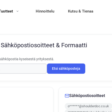
Tuotteet
Hinnoittelu
Kutsu & Tienaa
c
Sähköpostiosoitteet & Formaatti
sähköpostia kyseisestä yrityksestä.
Etsi sähköposteja
Sähköpostiosoitteet
o******@shoulderdoc.co.uk