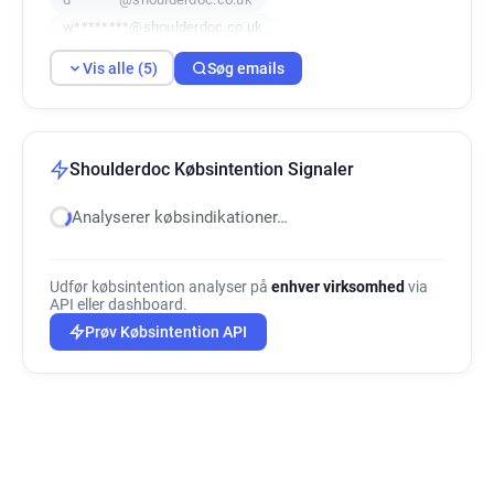
w********@shoulderdoc.co.uk
r******@shoulderdoc.co.uk
Vis alle (5)
Søg emails
Shoulderdoc Købsintention Signaler
Analyserer købsindikationer…
Udfør købsintention analyser på
enhver virksomhed
via
API eller dashboard.
Prøv Købsintention API