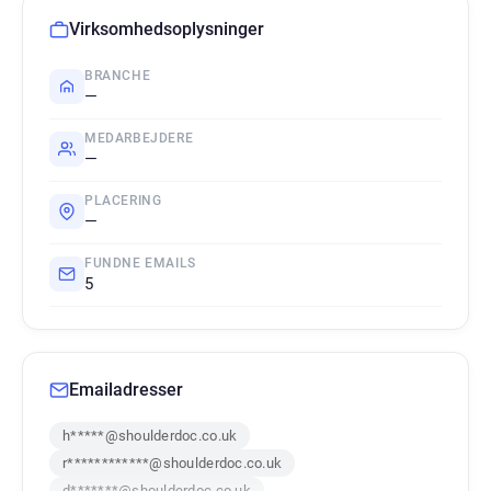
Virksomhedsoplysninger
BRANCHE
—
MEDARBEJDERE
—
PLACERING
—
FUNDNE EMAILS
5
Emailadresser
h*****@shoulderdoc.co.uk
r************@shoulderdoc.co.uk
d*******@shoulderdoc.co.uk