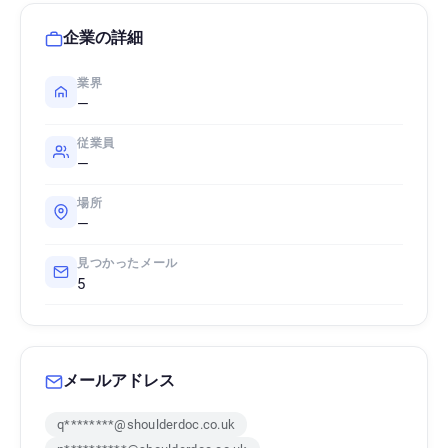
企業の詳細
業界
—
従業員
—
場所
—
見つかったメール
5
メールアドレス
q********@shoulderdoc.co.uk