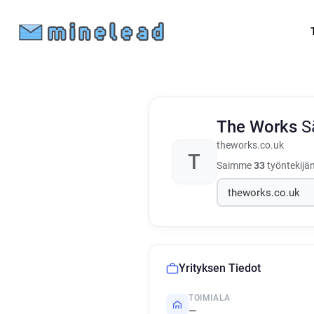
The Works
S
theworks.co.uk
T
Saimme
33
työntekijän
Yrityksen Tiedot
TOIMIALA
—