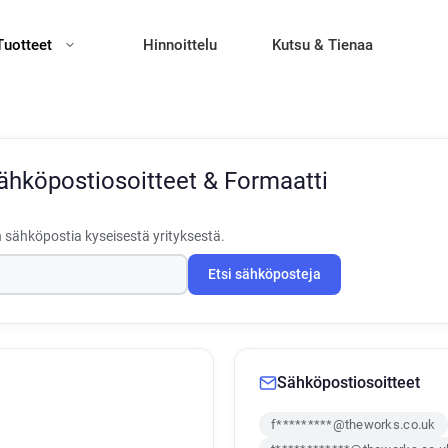
Tuotteet
Hinnoittelu
Kutsu & Tienaa
ähköpostiosoitteet & Formaatti
 sähköpostia kyseisestä yrityksestä.
Etsi sähköposteja
Sähköpostiosoitteet
f*********@theworks.co.uk