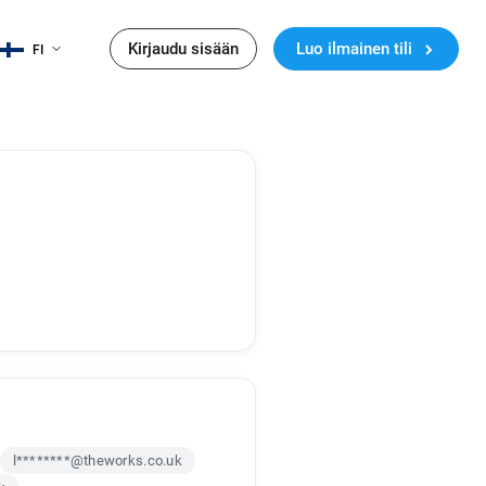
Kirjaudu sisään
Luo ilmainen tili
FI
l********@theworks.co.uk