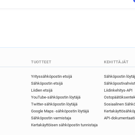
TUOTTEET
KEHITTÄJÄT
Yrityssähköpostin etsijä
Sähköpostin löytä
Sähköpostin etsijä
Sähköpostivahvist
Liidien etsijä
Liidinkehitys-API
YouTube-sähköpostin löytäjä
Ostopäätöksentek
Twitter-sähköpostin löytäjä
Sosiaalinen Sähkö
Google Maps -sähköpostin löytäjä
Kertakäyttösähköp
Sähköpostin varmistaja
API-dokumentaati
Kertakäyttöisen sähköpostin tunnistaja