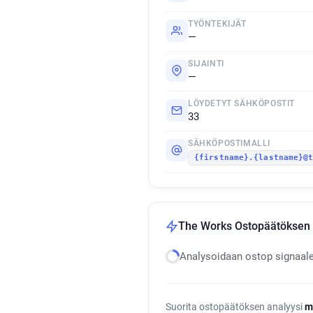
TYÖNTEKIJÄT
—
SIJAINTI
—
LÖYDETYT SÄHKÖPOSTIT
33
SÄHKÖPOSTIMALLI
{firstname}.{lastname}@
The Works Ostopäätöksen 
Analysoidaan ostop signaal
Suorita ostopäätöksen analyysi
m