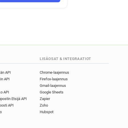
LISÄOSAT & INTEGRAATIOT
jän API
Chrome-laajennus
in API
Firefox-laajennus
Gmail-laajennus
o API
Google Sheets
postin Etsijä API
Zapier
osti API
Zoho
o
Hubspot