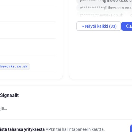
t************@theworks.co.u
e************@theworks.co.
z******@theworks.co.uk
c********@theworks.co.uk
Näytä kaikki (33)
E
n*******@theworks.co.uk
p************@theworks.co.
l**********@theworks.co.uk
w**********@theworks.co.uk
l************@theworks.co.u
theworks.co.uk
q***********@theworks.co.u
z********@theworks.co.uk
r***********@theworks.co.uk
b***********@theworks.co.u
Signaalit
y*********@theworks.co.uk
m******@theworks.co.uk
eja…
p********@theworks.co.uk
a*******@theworks.co.uk
istä tahansa yrityksestä
API:n tai hallintapaneelin kautta.