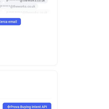
k
x********@theworks.co.uk
l******@theworks.co.uk
k
i**********@theworks.co.uk
x******@theworks.co.uk
Cerca email
i*********@theworks.co.uk
uk
uk
q*********@theworks.co.uk
a*********@theworks.co.uk
m**********@theworks.co.uk
*****@theworks.co.uk
a**********@theworks.co.uk
************@theworks.co.uk
y************@theworks.co.uk
k
v********@theworks.co.uk
s************@theworks.co.uk
k
Prova Buying Intent API