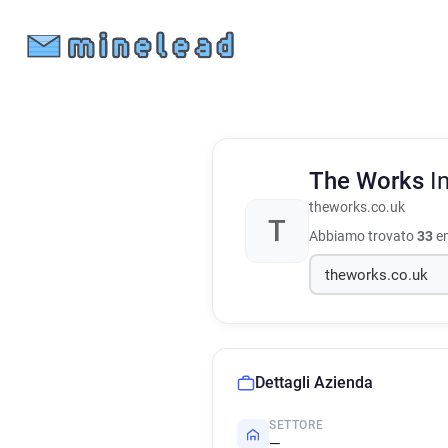
The Works
I
theworks.co.uk
T
Abbiamo trovato
33
em
Dettagli Azienda
SETTORE
—