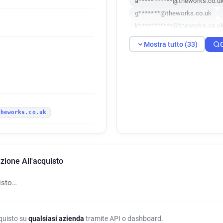
a***********@theworks.co.u
g*******@theworks.co.uk
k***********@theworks.co.u
t***********@theworks.co.uk
Mostra tutto (33)
v**********@theworks.co.uk
b************@theworks.co.
q************@theworks.co.
y**********@theworks.co.uk
a**********@theworks.co.uk
theworks.co.uk
b*****@theworks.co.uk
e
l********@theworks.co.uk
c*****@theworks.co.uk
y
d********@theworks.co.uk
zione All'acquisto
g***********@theworks.co.u
k*********@theworks.co.uk
isto…
i************@theworks.co.u
s**********@theworks.co.uk
cquisto su
qualsiasi azienda
tramite API o dashboard.