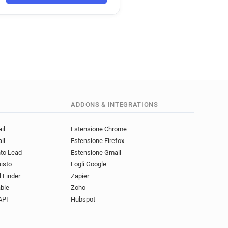
ADDONS & INTEGRATIONS
il
Estensione Chrome
il
Estensione Firefox
nto Lead
Estensione Gmail
uisto
Fogli Google
l Finder
Zapier
ble
Zoho
API
Hubspot