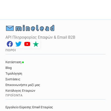
p***********@theworks.co.uk
w********@theworks.co.uk
x*******@theworks.co.uk
t******@theworks.co.uk
b*********@theworks.co.uk
s******@theworks.co.uk
k*********@theworks.co.uk
API Πληροφορίας Επαφών & Email B2B
z************@theworks.co.uk
p***********@theworks.co.uk
ΠΌΡΟΙ
b********@theworks.co.uk
l*********@theworks.co.uk
Κατάσταση
d********@theworks.co.uk
Blog
Τιμολόγηση
Συστάσεις
Επικοινωνήστε μαζί μας
Κατάλογος Εταιριών
ΠΡΟΪΌΝΤΑ
Εργαλείο Εύρεσης Email Εταιρίας