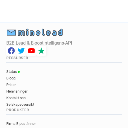
y***********@theworks.co.uk
a*********@theworks.co.uk
f********@theworks.co.uk
q*******@theworks.co.uk
u***********@theworks.co.uk
c************@theworks.co.uk
B2B Lead & E-postintelligens-API
s*******@theworks.co.uk
x*******@theworks.co.uk
z*******@theworks.co.uk
RESSURSER
m************@theworks.co.uk
Status
Blogg
Priser
Henvisninger
Kontakt oss
Selskapsoversikt
PRODUKTER
Firma E-postfinner