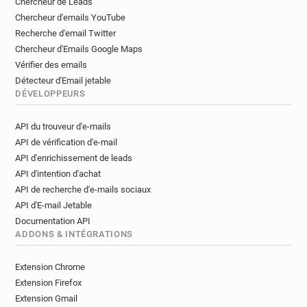
Chercheur de Leads
y************@leboncoin.fr
n******@leboncoin.fr
Chercheur d'emails YouTube
o**********@leboncoin.fr
t******@leboncoin.fr
Recherche d'email Twitter
d*********@leboncoin.fr
Chercheur d'Emails Google Maps
o************@leboncoin.fr
v*****@leboncoin.fr
Vérifier des emails
t******@leboncoin.fr
s*******@leboncoin.fr
Détecteur d'Email jetable
h************@leboncoin.fr
DÉVELOPPEURS
z************@leboncoin.fr
s*******@leboncoin.fr
API du trouveur d'e-mails
m***********@leboncoin.fr
q*******@leboncoin.fr
API de vérification d'e-mail
q*********@leboncoin.fr
i*******@leboncoin.fr
API d'enrichissement de leads
i**********@leboncoin.fr
l**********@leboncoin.fr
API d'intention d'achat
f*****@leboncoin.fr
k********@leboncoin.fr
API de recherche d'e-mails sociaux
e*******@leboncoin.fr
e*****@leboncoin.fr
API d'E-mail Jetable
k**********@leboncoin.fr
Documentation API
k***********@leboncoin.fr
z******@leboncoin.fr
ADDONS & INTÉGRATIONS
h*****@leboncoin.fr
i********@leboncoin.fr
m*******@leboncoin.fr
w*****@leboncoin.fr
Extension Chrome
k**********@leboncoin.fr
h**********@leboncoin.fr
Extension Firefox
f******@leboncoin.fr
d**********@leboncoin.fr
Extension Gmail