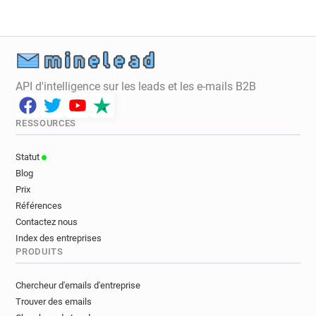
p*********@leboncoin.fr
h********@leboncoin.fr
x*****@leboncoin.fr
a************@leboncoin.fr
a***********@leboncoin.fr
v********@leboncoin.fr
y******@leboncoin.fr
d**********@leboncoin.fr
n************@leboncoin.fr
API d'intelligence sur les leads et les e-mails B2B
f************@leboncoin.fr
n********@leboncoin.fr
b*******@leboncoin.fr
w********@leboncoin.fr
RESSOURCES
s***********@leboncoin.fr
n******@leboncoin.fr
e*********@leboncoin.fr
k********@leboncoin.fr
Statut
n********@leboncoin.fr
v***********@leboncoin.fr
Blog
t******@leboncoin.fr
x**********@leboncoin.fr
Prix
g**********@leboncoin.fr
e*****@leboncoin.fr
Références
x******@leboncoin.fr
r************@leboncoin.fr
Contactez nous
x******@leboncoin.fr
u******@leboncoin.fr
Index des entreprises
PRODUITS
t************@leboncoin.fr
g***********@leboncoin.fr
l*******@leboncoin.fr
Chercheur d'emails d'entreprise
h*********@leboncoin.fr
p*********@leboncoin.fr
Trouver des emails
d**********@leboncoin.fr
m**********@leboncoin.fr