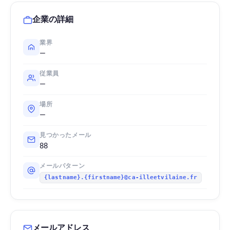
企業の詳細
業界
—
従業員
—
場所
—
見つかったメール
88
メールパターン
{lastname}.{firstname}@ca-illeetvilaine.fr
メールアドレス