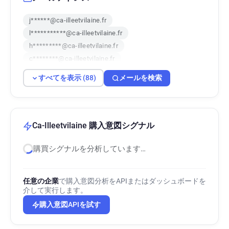
j******@ca-illeetvilaine.fr
l***********@ca-illeetvilaine.fr
h*********@ca-illeetvilaine.fr
c********@ca-illeetvilaine.fr
y******@ca-illeetvilaine.fr
すべてを表示 (88)
メールを検索
k********@ca-illeetvilaine.fr
l************@ca-illeetvilaine.fr
c************@ca-illeetvilaine.fr
m*****@ca-illeetvilaine.fr
Ca-Illeetvilaine 購入意図シグナル
p**********@ca-illeetvilaine.fr
購買シグナルを分析しています…
e*******@ca-illeetvilaine.fr
k************@ca-illeetvilaine.fr
s*********@ca-illeetvilaine.fr
任意の企業
で購入意図分析をAPIまたはダッシュボードを
f*****@ca-illeetvilaine.fr
介して実行します。
l*********@ca-illeetvilaine.fr
購入意図APIを試す
e********@ca-illeetvilaine.fr
q*******@ca-illeetvilaine.fr