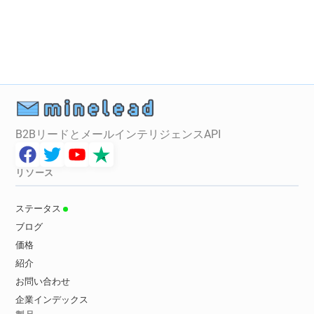
o********@ca-illeetvilaine.fr
g*****@ca-illeetvilaine.fr
v*******@ca-illeetvilaine.fr
i************@ca-illeetvilaine.fr
v************@ca-illeetvilaine.fr
f*****@ca-illeetvilaine.fr
h*****@ca-illeetvilaine.fr
i********@ca-illeetvilaine.fr
f********@ca-illeetvilaine.fr
B2BリードとメールインテリジェンスAPI
l*********@ca-illeetvilaine.fr
j********@ca-illeetvilaine.fr
d*******@ca-illeetvilaine.fr
リソース
c************@ca-illeetvilaine.fr
n************@ca-illeetvilaine.fr
ステータス
a*********@ca-illeetvilaine.fr
ブログ
t*****@ca-illeetvilaine.fr
s******@ca-illeetvilaine.fr
価格
b*****@ca-illeetvilaine.fr
紹介
s**********@ca-illeetvilaine.fr
お問い合わせ
r**********@ca-illeetvilaine.fr
企業インデックス
g******@ca-illeetvilaine.fr