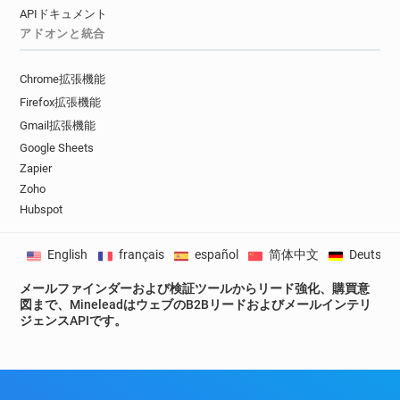
APIドキュメント
w*****@ca-illeetvilaine.fr
アドオンと統合
m************@ca-illeetvilaine.fr
f******@ca-illeetvilaine.fr
Chrome拡張機能
m************@ca-illeetvilaine.fr
Firefox拡張機能
f**********@ca-illeetvilaine.fr
Gmail拡張機能
q***********@ca-illeetvilaine.fr
Google Sheets
i************@ca-illeetvilaine.fr
Zapier
c******@ca-illeetvilaine.fr
t*****@ca-illeetvilaine.fr
Zoho
o************@ca-illeetvilaine.fr
Hubspot
p*****@ca-illeetvilaine.fr
a**********@ca-illeetvilaine.fr
English
français
español
简体中文
Deutsch
l**********@ca-illeetvilaine.fr
u*******@ca-illeetvilaine.fr
メールファインダーおよび検証ツールからリード強化、購買意
図まで、MineleadはウェブのB2Bリードおよびメールインテリ
s*******@ca-illeetvilaine.fr
ジェンスAPIです。
q*******@ca-illeetvilaine.fr
c*****@ca-illeetvilaine.fr
f********@ca-illeetvilaine.fr
h**********@ca-illeetvilaine.fr