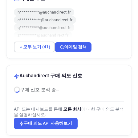
h**********@auchandirect.fr
c***********@auchandirect.fr
q**********@auchandirect.fr
z*********@auchandirect.fr
l*********@auchandirect.fr
b******@auchandirect.fr
모두 보기 (41)
이메일 검색
f***********@auchandirect.fr
w******@auchandirect.fr
w************@auchandirect.fr
i**********@auchandirect.fr
Auchandirect 구매 의도 신호
l******@auchandirect.fr
b*****@auchandirect.fr
구매 신호 분석 중…
u***********@auchandirect.fr
s******@auchandirect.fr
w*****@auchandirect.fr
w********@auchandirect.fr
API 또는 대시보드를 통해
모든 회사
에 대한 구매 의도 분석
x********@auchandirect.fr
을 실행하십시오.
b********@auchandirect.fr
구매 의도 API 사용해보기
b**********@auchandirect.fr
c******@auchandirect.fr