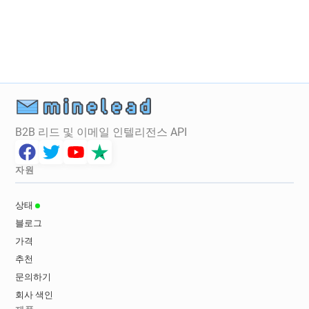
o**********@auchandirect.fr
a************@auchandirect.fr
o*******@auchandirect.fr
s************@auchandirect.fr
k************@auchandirect.fr
s********@auchandirect.fr
o*********@auchandirect.fr
B2B 리드 및 이메일 인텔리전스 API
s***********@auchandirect.fr
t**********@auchandirect.fr
g************@auchandirect.fr
자원
w************@auchandirect.fr
f******@auchandirect.fr
t******@auchandirect.fr
상태
i*******@auchandirect.fr
블로그
u************@auchandirect.fr
가격
c*********@auchandirect.fr
추천
f**********@auchandirect.fr
문의하기
h**********@auchandirect.fr
회사 색인
u***********@auchandirect.fr