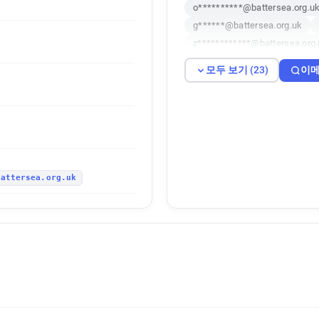
o**********@battersea.org.u
g******@battersea.org.uk
z************@battersea.org
n***********@battersea.org.
모두 보기 (23)
이메
t************@battersea.org.
t**********@battersea.org.uk
d**********@battersea.org.u
h************@battersea.org
g*********@battersea.org.uk
u**********@battersea.org.u
battersea.org.uk
y************@battersea.org
o*****@battersea.org.uk
h******@battersea.org.uk