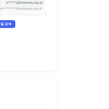
k
w*****@battersea.org.uk
q*********@battersea.org.uk
.uk
z*******@battersea.org.uk
uk
일 검색
uk
k
.uk
q*****@battersea.org.uk
n*********@battersea.org.uk
k
z*****@battersea.org.uk
.uk
f*******@battersea.org.uk
m*********@battersea.org.uk