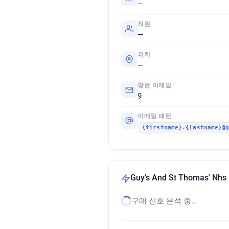
—
직원
—
위치
—
찾은 이메일
9
이메일 패턴
{firstname}.{lastname}@
Guy's And St Thomas' N
구매 신호 분석 중…