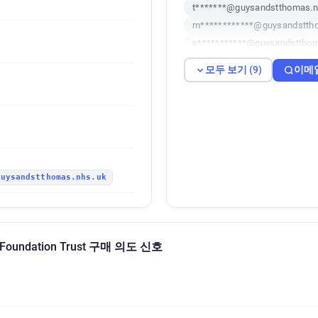
t*******@guysandstthomas.n
m************@guysandstth
e***********@guysandstthom
n************@guysandsttho
모두 보기 (9)
이메
k*****@guysandstthomas.nh
a**********@guysandstthoma
f*********@guysandstthomas
w********@guysandstthomas
guysandstthomas.nhs.uk
hs Foundation Trust 구매 의도 신호