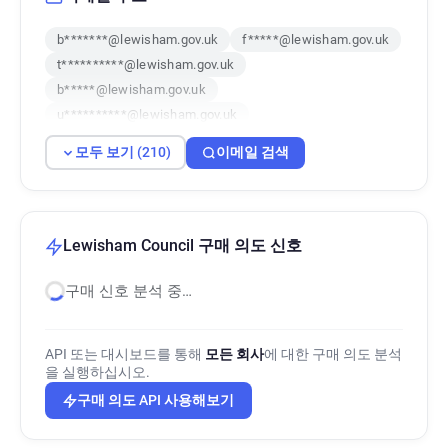
b*******@lewisham.gov.uk
f*****@lewisham.gov.uk
t**********@lewisham.gov.uk
b*****@lewisham.gov.uk
u**********@lewisham.gov.uk
t*********@lewisham.gov.uk
모두 보기 (210)
이메일 검색
g******@lewisham.gov.uk
e*****@lewisham.gov.uk
g******@lewisham.gov.uk
i********@lewisham.gov.uk
a***********@lewisham.gov.uk
Lewisham Council 구매 의도 신호
k********@lewisham.gov.uk
구매 신호 분석 중…
e**********@lewisham.gov.uk
p*********@lewisham.gov.uk
f************@lewisham.gov.uk
API 또는 대시보드를 통해
모든 회사
에 대한 구매 의도 분석
g***********@lewisham.gov.uk
을 실행하십시오.
x*****@lewisham.gov.uk
구매 의도 API 사용해보기
y**********@lewisham.gov.uk
s******@lewisham.gov.uk