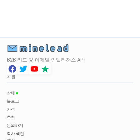
s******@lewisham.gov.uk
n************@lewisham.gov.uk
w*****@lewisham.gov.uk
v********@lewisham.gov.uk
z*******@lewisham.gov.uk
h*******@lewisham.gov.uk
x*******@lewisham.gov.uk
B2B 리드 및 이메일 인텔리전스 API
r***********@lewisham.gov.uk
h******@lewisham.gov.uk
e*********@lewisham.gov.uk
자원
j*********@lewisham.gov.uk
s************@lewisham.gov.uk
상태
f**********@lewisham.gov.uk
블로그
m************@lewisham.gov.uk
가격
b***********@lewisham.gov.uk
추천
a*******@lewisham.gov.uk
문의하기
a**********@lewisham.gov.uk
회사 색인
d*******@lewisham.gov.uk