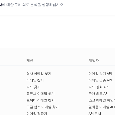
x***********@qmul.ac.uk
사
에 대한 구매 의도 분석을 실행하십시오.
w*******@qmul.ac.uk
h**
i*****@qmul.ac.uk
b*****
h********@qmul.ac.uk
e*
n******@qmul.ac.uk
k***
h*********@qmul.ac.uk
g
p*******@qmul.ac.uk
r**
e************@qmul.ac.uk
v*******@qmul.ac.uk
j**
제품
개발자
g**********@qmul.ac.uk
e*********@qmul.ac.uk
k
회사 이메일 찾기
이메일 찾기 API
o************@qmul.ac.uk
y**********@qmul.ac.uk
m
이메일 찾기
이메일 검증 API
b**********@qmul.ac.uk
리드 찾기
리드 강화 API
i***********@qmul.ac.uk
유튜브 이메일 찾기
구매 의도 API
g*******@qmul.ac.uk
o**
트위터 이메일 찾기
소셜 이메일 파인더
c*******@qmul.ac.uk
o**
구글 맵스 이메일 찾기
일회용 이메일 AP
k******@qmul.ac.uk
t***
이메일 검증기
API 문서