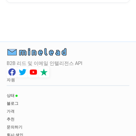
o******@univ-paris13.fr
t***********@univ-paris13.fr
g*********@univ-paris13.fr
l********@univ-paris13.fr
a*********@univ-paris13.fr
o***********@univ-paris13.fr
v********@univ-paris13.fr
o*********@univ-paris13.fr
h******@univ-paris13.fr
B2B 리드 및 이메일 인텔리전스 API
v*********@univ-paris13.fr
y**********@univ-paris13.fr
r*******@univ-paris13.fr
f*****@univ-paris13.fr
자원
o*****@univ-paris13.fr
e********@univ-paris13.fr
b*******@univ-paris13.fr
상태
y***********@univ-paris13.fr
블로그
n************@univ-paris13.fr
가격
d************@univ-paris13.fr
추천
e**********@univ-paris13.fr
문의하기
x***********@univ-paris13.fr
회사 색인