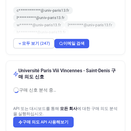
c************@univ-paris13.fr
l**********@univ-paris13.fr
w*******@univ-paris13.fr
l********@univ-paris13.fr
h**********@univ-paris13.fr
t**********@univ-paris13.fr
모두 보기 (247)
이메일 검색
h************@univ-paris13.fr
y*****@univ-paris13.fr
v*********@univ-paris13.fr
q*******@univ-paris13.fr
v******@univ-paris13.fr
k**********@univ-paris13.fr
Université Paris Viii Vincennes - Saint-Denis 구
k*******@univ-paris13.fr
매 의도 신호
j************@univ-paris13.fr
구매 신호 분석 중…
d*******@univ-paris13.fr
c*********@univ-paris13.fr
r***********@univ-paris13.fr
o**********@univ-paris13.fr
API 또는 대시보드를 통해
모든 회사
에 대한 구매 의도 분석
k********@univ-paris13.fr
z******@univ-paris13.fr
을 실행하십시오.
e***********@univ-paris13.fr
구매 의도 API 사용해보기
j***********@univ-paris13.fr
r******@univ-paris13.fr