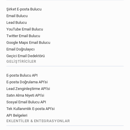
c********@univ-paris13.fr
Şirket E-posta Bulucu
x***********@univ-paris13.fr
Email Bulucu
p***********@univ-paris13.fr
h*****@univ-paris13.fr
Lead Bulucu
j************@univ-paris13.fr
YouTube Email Bulucu
m************@univ-paris13.fr
Twitter Email Bulucu
n******@univ-paris13.fr
l********@univ-paris13.fr
Google Maps Email Bulucu
g*******@univ-paris13.fr
Email Doğrulayıcı
l************@univ-paris13.fr
Geçici Email Dedektörü
GELIŞTIRICILER
r************@univ-paris13.fr
r***********@univ-paris13.fr
E-posta Bulucu API
y************@univ-paris13.fr
E-posta Doğrulama API'si
n***********@univ-paris13.fr
Lead Zenginleştirme API'si
y********@univ-paris13.fr
o*******@univ-paris13.fr
Satın Alma Niyeti API'si
c*****@univ-paris13.fr
s*****@univ-paris13.fr
Sosyal Email Bulucu API
e**********@univ-paris13.fr
Tek Kullanımlık E-posta API'si
s***********@univ-paris13.fr
API Belgeleri
f***********@univ-paris13.fr
EKLENTILER & ENTEGRASYONLAR
k********@univ-paris13.fr
p*******@univ-paris13.fr