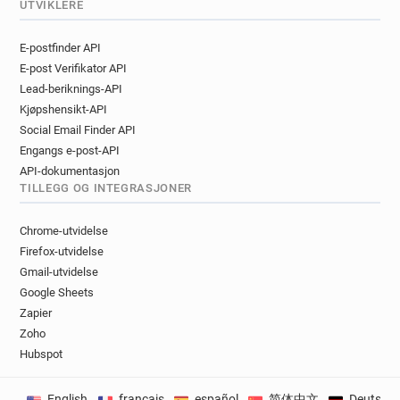
UTVIKLERE
E-postfinder API
E-post Verifikator API
Lead-beriknings-API
Kjøpshensikt-API
Social Email Finder API
Engangs e-post-API
API-dokumentasjon
TILLEGG OG INTEGRASJONER
Chrome-utvidelse
Firefox-utvidelse
Gmail-utvidelse
Google Sheets
Zapier
Zoho
Hubspot
English
français
español
简体中文
Deutsch