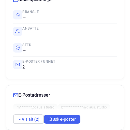
BRANSJE
—
ANSATTE
—
STED
—
E-POSTER FUNNET
2
E-Postadresser
m******@caus.studio
b***********@caus.studio
Vis alt (2)
Søk e-poster