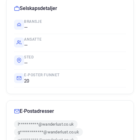
Selskapsdetaljer
BRANSJE
—
ANSATTE
—
STED
—
E-POSTER FUNNET
20
E-Postadresser
l**********@wanderlust.co.uk
g************@wanderlust.co.uk
w*********@wanderlust.co.uk