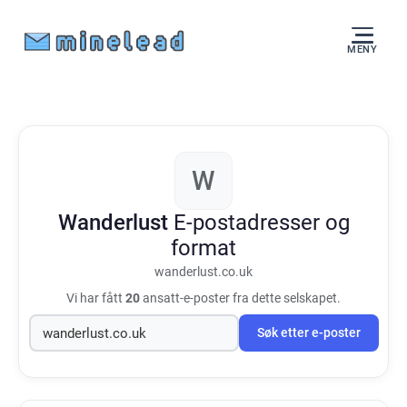
MENY
W
Wanderlust
E-postadresser og
format
wanderlust.co.uk
Vi har fått
20
ansatt-e-poster fra dette selskapet.
Søk etter e-poster