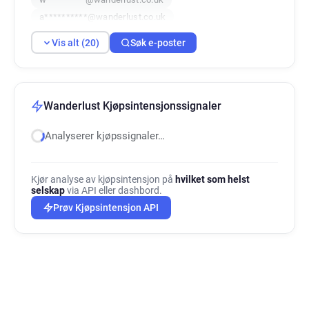
a**********@wanderlust.co.uk
z*******@wanderlust.co.uk
Vis alt (20)
Søk e-poster
f******@wanderlust.co.uk
x************@wanderlust.co.uk
a******@wanderlust.co.uk
b************@wanderlust.co.uk
Wanderlust Kjøpsintensjonssignaler
y*********@wanderlust.co.uk
Analyserer kjøpssignaler…
q************@wanderlust.co.uk
t*******@wanderlust.co.uk
e***********@wanderlust.co.uk
Kjør analyse av kjøpsintensjon på
hvilket som helst
c*******@wanderlust.co.uk
selskap
via API eller dashbord.
l********@wanderlust.co.uk
Prøv Kjøpsintensjon API
o************@wanderlust.co.uk
e*******@wanderlust.co.uk
x*****@wanderlust.co.uk
o*******@wanderlust.co.uk
n***********@wanderlust.co.uk