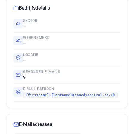
Bedrijfsdetails
SECTOR
—
WERKNEMERS
—
LOCATIE
—
GEVONDEN E-MAILS
9
E-MAIL PATROON
{firstname}.{lastname}@comedycentral.co.uk
E-Mailadressen