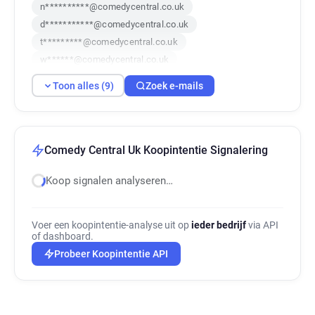
n**********@comedycentral.co.uk
d***********@comedycentral.co.uk
t*********@comedycentral.co.uk
w******@comedycentral.co.uk
c********@comedycentral.co.uk
Toon alles (9)
Zoek e-mails
k***********@comedycentral.co.uk
r******@comedycentral.co.uk
s*****@comedycentral.co.uk
w******@comedycentral.co.uk
Comedy Central Uk Koopintentie Signalering
Koop signalen analyseren…
Voer een koopintentie-analyse uit op
ieder bedrijf
via API
of dashboard.
Probeer Koopintentie API