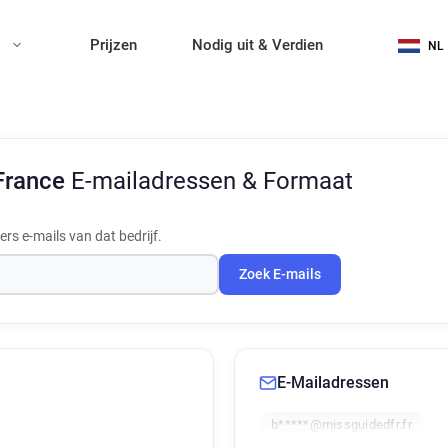
n
Prijzen
Nodig uit & Verdien
NL
France
E-mailadressen & Formaat
s e-mails van dat bedrijf.
Zoek E-mails
E-Mailadressen
b*****@missguidedfr.fr