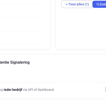
Toon alles (1)
Zoe
entie Signalering
 op
ieder bedrijf
via API of dashboard.