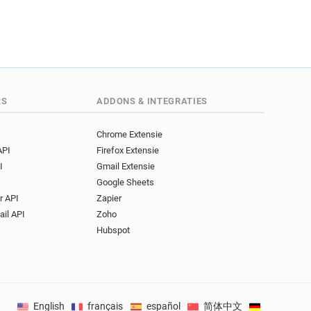
RS
ADDONS & INTEGRATIES
Chrome Extensie
API
Firefox Extensie
I
Gmail Extensie
Google Sheets
r API
Zapier
ail API
Zoho
Hubspot
English
français
español
简体中文
Deutsch