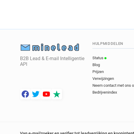
HULPMIDDELEN
B2B Lead & E-mail Intelligentie
Status
API
Blog
Prijzen
Verwijzingen
Neem contact met ons 
Bedrijvenindex
Van e-mailzoeker en verifier tot leadverrijking en koopinten