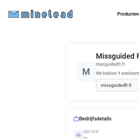
Producte
Missguided 
missguidedfr.fr
M
We hebben
1
werknemer
Bedrijfsdetails
SECTOR
—