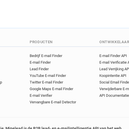
PRODUCTEN
ONTWIKKELAA
Bedrijf E-mail Finder
E-mail Finder API
E-mail Finder
E-mail Verificatie 
Lead Finder
Lead Verrijking AP
YouTube E-mail Finder
Koopintentie API
op
Twitter E-mail Finder
Social Email Finde
Google Maps E-mail Finder
Verwijderbare E-m
E-mail Verifier
API Documentatie
Vervangbare E-mail Detector
tie, Minelead is de B2B lead- en e-mailintelligentie API van het web.