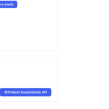
k e-mails
Probeer Koopintentie API