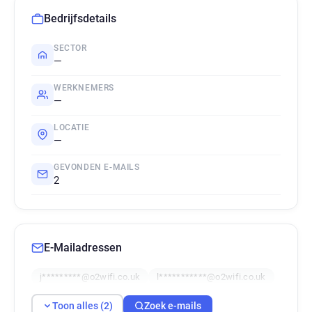
Bedrijfsdetails
SECTOR
—
WERKNEMERS
—
LOCATIE
—
GEVONDEN E-MAILS
2
E-Mailadressen
j*********@o2wifi.co.uk
l***********@o2wifi.co.uk
Toon alles (2)
Zoek e-mails