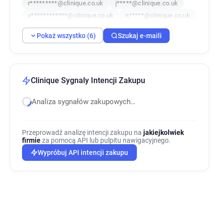
r*********@clinique.co.uk
j*****@clinique.co.uk
v************@clinique.co.uk
n*****@clinique.co.uk
Pokaż wszystko (6)
Szukaj e-maili
Clinique Sygnaly Intencji Zakupu
Analiza sygnałów zakupowych…
Przeprowadź analizę intencji zakupu na
jakiejkolwiek
firmie
za pomocą API lub pulpitu nawigacyjnego.
Wypróbuj API intencji zakupu