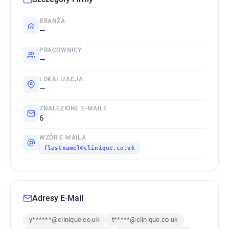
BRANŻA
—
PRACOWNICY
—
LOKALIZACJA
—
ZNALEZIONE E-MAILE
6
WZÓR E-MAILA
{lastname}@clinique.co.uk
Adresy E-Mail
y******@clinique.co.uk
t*****@clinique.co.uk