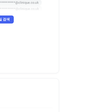
**********@clinique.co.uk
**********@clinique.co.uk
일 검색