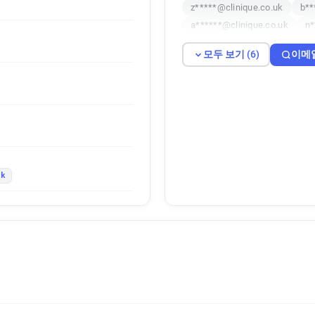
z*****@clinique.co.uk
b**
a******@clinique.co.uk
n*
모두 보기 (6)
이메
uk