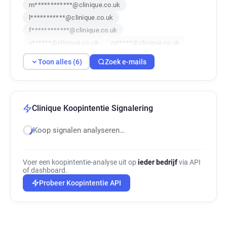
m************@clinique.co.uk
l***********@clinique.co.uk
f************@clinique.co.uk
x******@clinique.co.uk
m*****@clinique.co.uk
o********@clinique.co.uk
Toon alles (6)
Zoek e-mails
Clinique Koopintentie Signalering
Koop signalen analyseren…
Voer een koopintentie-analyse uit op
ieder bedrijf
via API
of dashboard.
Probeer Koopintentie API