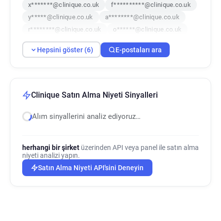
x*******@clinique.co.uk
f**********@clinique.co.uk
y*****@clinique.co.uk
a********@clinique.co.uk
r********@clinique.co.uk
o******@clinique.co.uk
Hepsini göster (6)
E-postaları ara
Clinique Satın Alma Niyeti Sinyalleri
Alım sinyallerini analiz ediyoruz…
herhangi bir şirket
üzerinden API veya panel ile satın alma
niyeti analizi yapın.
Satın Alma Niyeti API'sini Deneyin