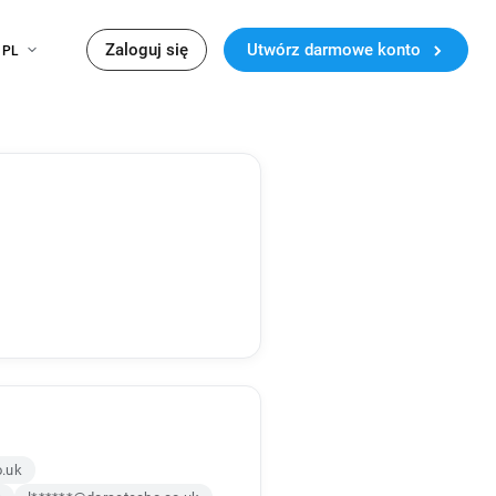
Zaloguj się
Utwórz darmowe konto
PL
o.uk