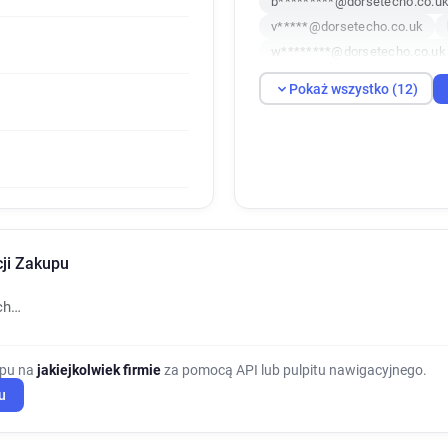
b*********@dorsetecho.co.u
v*****@dorsetecho.co.uk
w********@dorsetecho.co.uk
p**********@dorsetecho.co.
Pokaż wszystko (12)
e******@dorsetecho.co.uk
k**********@dorsetecho.co.
cji Zakupu
ch…
upu na
jakiejkolwiek firmie
za pomocą API lub pulpitu nawigacyjnego.
u