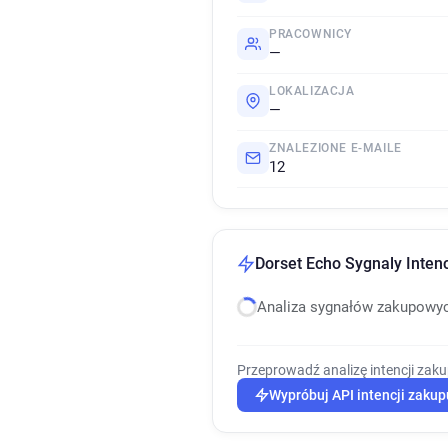
PRACOWNICY
—
LOKALIZACJA
—
ZNALEZIONE E-MAILE
12
Dorset Echo Sygnaly Inten
Analiza sygnałów zakupowy
Przeprowadź analizę intencji zak
Wypróbuj API intencji zakup