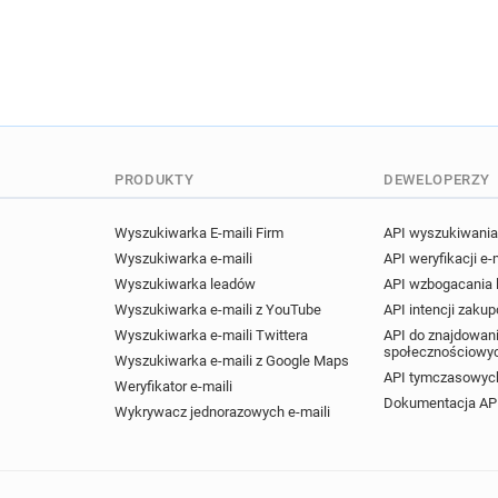
PRODUKTY
DEWELOPERZY
Wyszukiwarka E-maili Firm
API wyszukiwania 
Wyszukiwarka e-maili
API weryfikacji e-
Wyszukiwarka leadów
API wzbogacania
Wyszukiwarka e-maili z YouTube
API intencji zaku
Wyszukiwarka e-maili Twittera
API do znajdowani
społecznościowy
Wyszukiwarka e-maili z Google Maps
API tymczasowych
Weryfikator e-maili
Dokumentacja AP
Wykrywacz jednorazowych e-maili