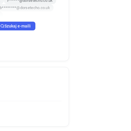
k
l******@dorsetecho.co.uk
b********@dorsetecho.co.uk
uk
m******@dorsetecho.co.uk
Szukaj e-maili
h*********@dorsetecho.co.uk
uk
i*******@dorsetecho.co.uk