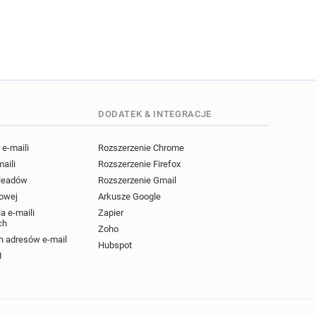
DODATEK & INTEGRACJE
e-maili
Rozszerzenie Chrome
maili
Rozszerzenie Firefox
 leadów
Rozszerzenie Gmail
powej
Arkusze Google
a e-maili
Zapier
ch
Zoho
 adresów e-mail
Hubspot
I