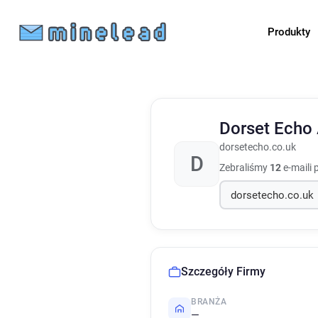
Produkty
Dorset Echo
dorsetecho.co.uk
D
Zebraliśmy
12
e-maili 
Szczegóły Firmy
BRANŻA
—