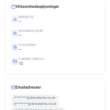
Virksomhedsoplysninger
BRANCHE
—
MEDARBEJDERE
—
PLACERING
—
FUNDNE EMAILS
12
Emailadresser
i********@dorsetecho.co.uk
b********@dorsetecho.co.uk
a************@dorsetecho.co.uk