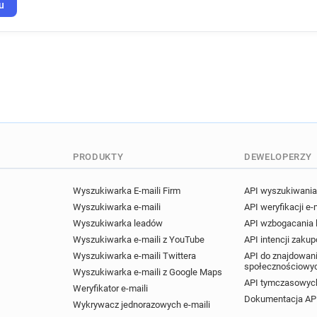
u
PRODUKTY
DEWELOPERZY
Wyszukiwarka E-maili Firm
API wyszukiwania 
Wyszukiwarka e-maili
API weryfikacji e-
Wyszukiwarka leadów
API wzbogacania
Wyszukiwarka e-maili z YouTube
API intencji zaku
Wyszukiwarka e-maili Twittera
API do znajdowani
społecznościowy
Wyszukiwarka e-maili z Google Maps
API tymczasowych
Weryfikator e-maili
Dokumentacja AP
Wykrywacz jednorazowych e-maili