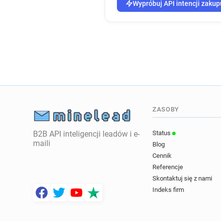
Wypróbuj API intencji zakup
ZASOBY
B2B API inteligencji leadów i e-
Status
maili
Blog
Cennik
Referencje
Skontaktuj się z nami
Indeks firm