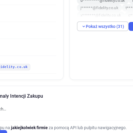
u*********@fidelity.co.uk
j******@fidelity.co.uk
t***
x*******@fidelity.co.uk
c*
g*********@fidelity.co.uk
Pokaż wszystko (31)
q******@fidelity.co.uk
x**
j*********@fidelity.co.uk
q
b*****@fidelity.co.uk
b***
n*******@fidelity.co.uk
n*
w************@fidelity.co.uk
fidelity.co.uk
t*********@fidelity.co.uk
d************@fidelity.co.uk
s***********@fidelity.co.uk
x*******@fidelity.co.uk
r*
gnaly Intencji Zakupu
i***********@fidelity.co.uk
f********@fidelity.co.uk
ch…
upu na
jakiejkolwiek firmie
za pomocą API lub pulpitu nawigacyjnego.