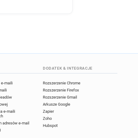
DODATEK & INTEGRACJE
e-maili
Rozszerzenie Chrome
maili
Rozszerzenie Firefox
 leadów
Rozszerzenie Gmail
powej
Arkusze Google
a e-maili
Zapier
ch
Zoho
 adresów e-mail
Hubspot
I