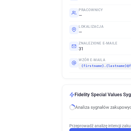
PRACOWNICY
—
LOKALIZACJA
—
ZNALEZIONE E-MAILE
31
WZÓR E-MAILA
{firstname}.{lastname}@
Fidelity Special Values Sy
Analiza sygnałów zakupowy
Przeprowadź analizę intencji zak