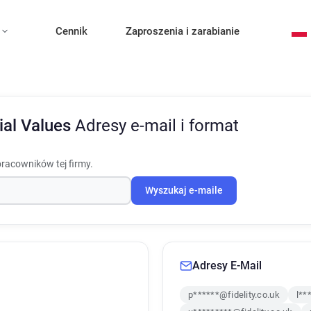
Cennik
Zaproszenia i zarabianie
cial Values
Adresy e-mail i format
pracowników tej firmy.
Wyszukaj e-maile
Adresy E-Mail
p******@fidelity.co.uk
l**