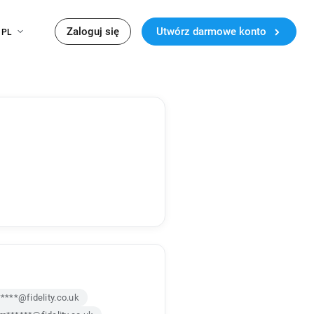
Zaloguj się
Utwórz darmowe konto
PL
*****@fidelity.co.uk