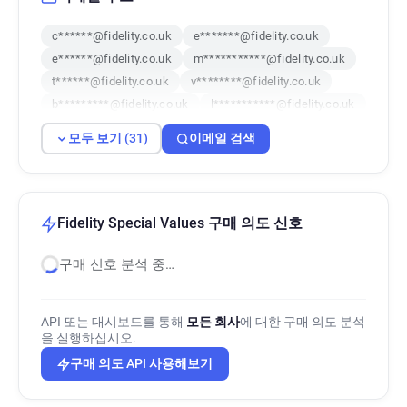
c******@fidelity.co.uk
e*******@fidelity.co.uk
e******@fidelity.co.uk
m***********@fidelity.co.uk
t******@fidelity.co.uk
v********@fidelity.co.uk
b*********@fidelity.co.uk
l***********@fidelity.co.uk
z******@fidelity.co.uk
g******@fidelity.co.uk
모두 보기 (31)
이메일 검색
g*********@fidelity.co.uk
w********@fidelity.co.uk
u***********@fidelity.co.uk
q*********@fidelity.co.uk
p************@fidelity.co.uk
Fidelity Special Values 구매 의도 신호
v***********@fidelity.co.uk
z*****@fidelity.co.uk
구매 신호 분석 중…
c*****@fidelity.co.uk
r*****@fidelity.co.uk
x***********@fidelity.co.uk
l********@fidelity.co.uk
r******@fidelity.co.uk
t***********@fidelity.co.uk
API 또는 대시보드를 통해
모든 회사
에 대한 구매 의도 분석
g******@fidelity.co.uk
e************@fidelity.co.uk
을 실행하십시오.
q***********@fidelity.co.uk
k********@fidelity.co.uk
구매 의도 API 사용해보기
d******@fidelity.co.uk
h************@fidelity.co.uk
o*********@fidelity.co.uk
x*******@fidelity.co.uk