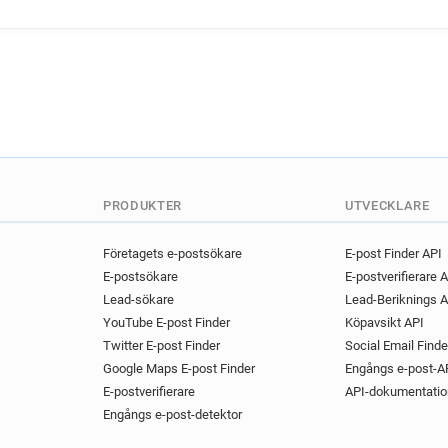
PRODUKTER
UTVECKLARE
Företagets e-postsökare
E-post Finder API
E-postsökare
E-postverifierare 
Lead-sökare
Lead-Beriknings A
YouTube E-post Finder
Köpavsikt API
Twitter E-post Finder
Social Email Finde
Google Maps E-post Finder
Engångs e-post-A
E-postverifierare
API-dokumentatio
Engångs e-post-detektor