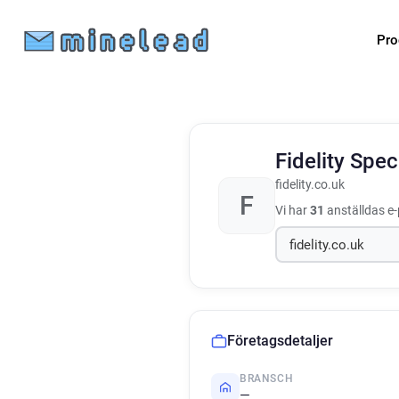
Pro
Fidelity Spe
fidelity.co.uk
F
Vi har
31
anställdas e-
Företagsdetaljer
BRANSCH
—