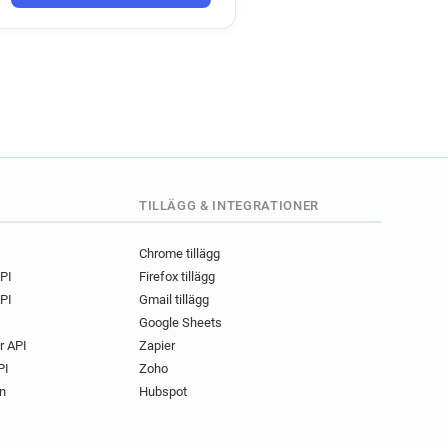
TILLÄGG & INTEGRATIONER
Chrome tillägg
API
Firefox tillägg
PI
Gmail tillägg
Google Sheets
r API
Zapier
PI
Zoho
n
Hubspot