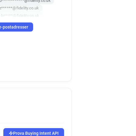
p************@fidelity.co.uk
z******@fidelity.co.uk
b*****@fidelity.co.uk
*****@fidelity.co.uk
e-postadresser
i*****@fidelity.co.uk
y********@fidelity.co.uk
*******@fidelity.co.uk
*****@fidelity.co.uk
****@fidelity.co.uk
*********@fidelity.co.uk
********@fidelity.co.uk
*******@fidelity.co.uk
b********@fidelity.co.uk
c********@fidelity.co.uk
Prova Buying Intent API