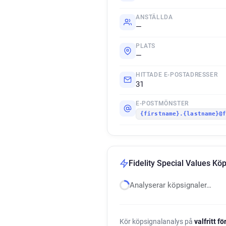
ANSTÄLLDA
—
PLATS
—
HITTADE E-POSTADRESSER
31
E-POSTMÖNSTER
{firstname}.{lastname}@
Fidelity Special Values Kö
Analyserar köpsignaler…
Kör köpsignalanalys på
valfritt f