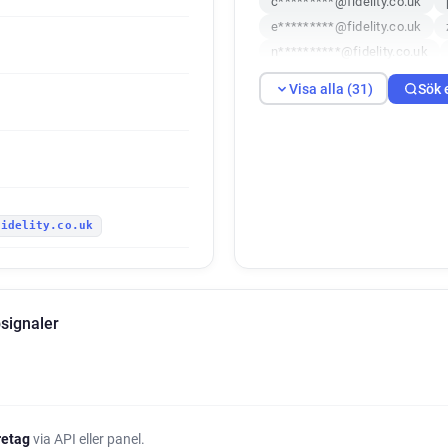
c*********@fidelity.co.uk
e*********@fidelity.co.uk
n**********@fidelity.co.uk
l*****@fidelity.co.uk
o****
Visa alla (31)
Sök 
h************@fidelity.co.uk
s**********@fidelity.co.uk
m******@fidelity.co.uk
g*
l*******@fidelity.co.uk
g**
g******@fidelity.co.uk
n**
fidelity.co.uk
x*****@fidelity.co.uk
w***
d******@fidelity.co.uk
k**
k*******@fidelity.co.uk
x*
s*********@fidelity.co.uk
psignaler
a***********@fidelity.co.uk
y***********@fidelity.co.uk
öretag
via API eller panel.