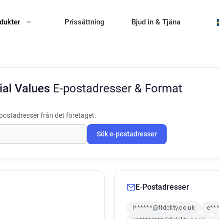
dukter
Prissättning
Bjud in & Tjäna
cial Values
E-postadresser & Format
postadresser från det företaget.
Sök e-postadresser
E-Postadresser
l******@fidelity.co.uk
e***