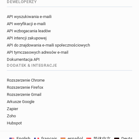
DEWELOPERZY
API wyszukiwania e-maili
API weryfikacji e-maili
API wzbogacania leadów
API intencji zakupowej
API do znajdowania e-maili społecznościowych
API tymczasowych adresów e-mail
Dokumentacja API
DODATEK & INTEGRACJE
Rozszerzenie Chrome
Rozszerzenie Firefox
Rozszerzenie Gmail
Arkusze Google
Zapier
Zoho
Hubspot
English
français
español
简体中文
Deutsch