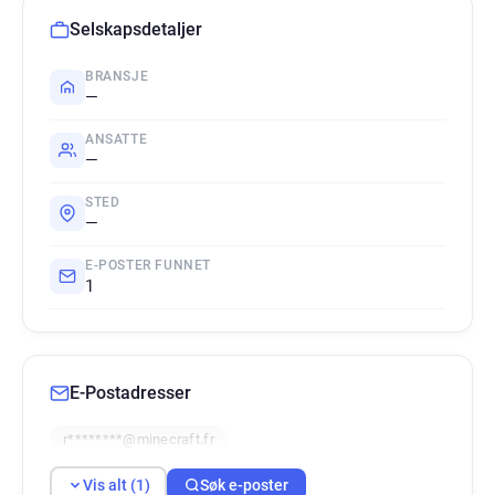
Selskapsdetaljer
BRANSJE
—
ANSATTE
—
STED
—
E-POSTER FUNNET
1
E-Postadresser
r********@minecraft.fr
Vis alt (1)
Søk e-poster