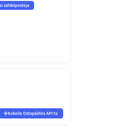
si sähköposteja
Kokeile Ostopäätös API:ta