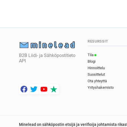
RESURSSIT
B2B Liidi- ja Sähköpostitieto
Tila
API
Blogi
Hinnoittelu
Suosittelut
Ota yhteyttä
Yrityshakemisto
Minelead on sähköpostin etsijä ja verifioija johtamista rik