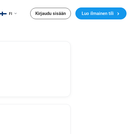
Kirjaudu sisään
Luo ilmainen tili
FI