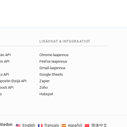
LISÄOSAT & INTEGRAATIOT
jän API
Chrome-laajennus
in API
Firefox-laajennus
Gmail-laajennus
o API
Google Sheets
postin Etsijä API
Zapier
osti API
Zoho
o
Hubspot
itiedon
English
français
español
简体中文
Deuts