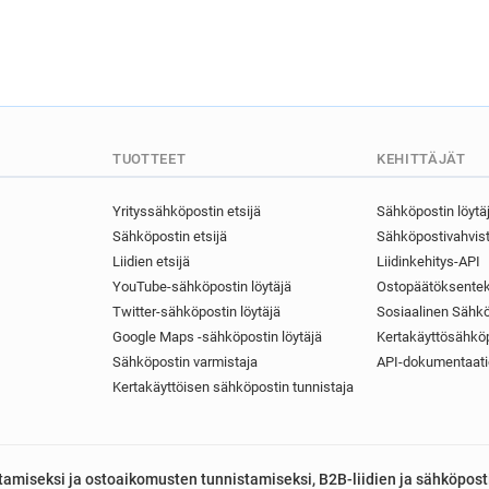
TUOTTEET
KEHITTÄJÄT
Yrityssähköpostin etsijä
Sähköpostin löytä
Sähköpostin etsijä
Sähköpostivahvist
Liidien etsijä
Liidinkehitys-API
YouTube-sähköpostin löytäjä
Ostopäätöksentek
Twitter-sähköpostin löytäjä
Sosiaalinen Sähkö
Google Maps -sähköpostin löytäjä
Kertakäyttösähköp
Sähköpostin varmistaja
API-dokumentaati
Kertakäyttöisen sähköpostin tunnistaja
astamiseksi ja ostoaikomusten tunnistamiseksi, B2B-liidien ja sähköpost