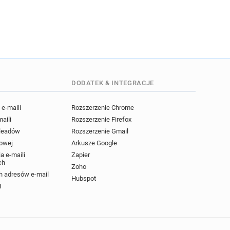
***********@monster.fr
****@monster.fr
h******@monster.fr
****@monster.fr
e************@monster.fr
*******@monster.fr
*****@monster.fr
DODATEK & INTEGRACJE
***@monster.fr
***********@monster.fr
e-maili
Rozszerzenie Chrome
**********@monster.fr
maili
Rozszerzenie Firefox
 leadów
Rozszerzenie Gmail
powej
Arkusze Google
a e-maili
Zapier
ch
Zoho
 adresów e-mail
Hubspot
I