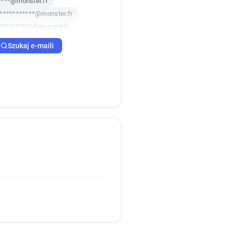
****@monster.fr
***********@monster.fr
***********@monster.fr
*******@monster.fr
Szukaj e-maili
*******@monster.fr
*******@monster.fr
**@monster.fr
z***********@monster.fr
****@monster.fr
************@monster.fr
*******@monster.fr
*****@monster.fr
u******@monster.fr
***@monster.fr
***********@monster.fr
z******@monster.fr
********@monster.fr
**********@monster.fr