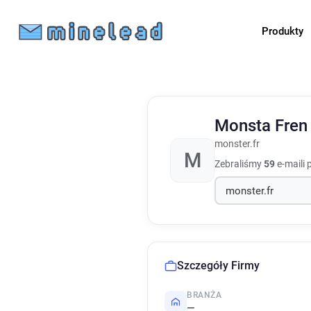
Produkty
Monsta Fre
monster.fr
M
Zebraliśmy
59
e-maili 
Szczegóły Firmy
BRANŻA
—