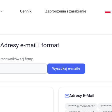
Cennik
Zaproszenia i zarabianie
n
Adresy e-mail i format
pracowników tej firmy.
Wyszukaj e-maile
Adresy E-Mail
i*****@monster.fr
z******