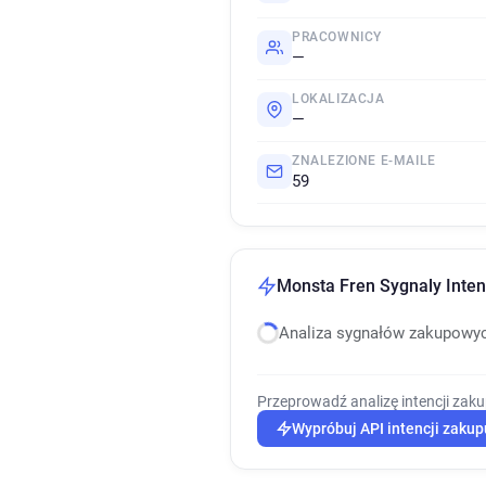
PRACOWNICY
—
LOKALIZACJA
—
ZNALEZIONE E-MAILE
59
Monsta Fren Sygnaly Inten
Analiza sygnałów zakupowy
Przeprowadź analizę intencji zak
Wypróbuj API intencji zakup