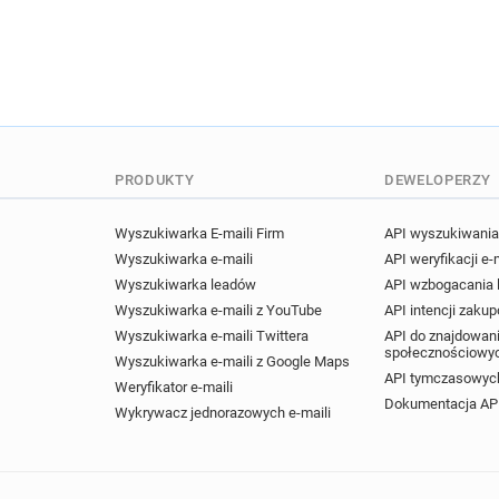
d**********@monster.fr
t
j*****@monster.fr
i******
g***********@monster.fr
r*****@monster.fr
t******
d***********@monster.fr
k**********@monster.fr
c
a********@monster.fr
u**
PRODUKTY
DEWELOPERZY
j*******@monster.fr
n****
p*********@monster.fr
d*
Wyszukiwarka E-maili Firm
API wyszukiwania 
t********@monster.fr
s**
Wyszukiwarka e-maili
API weryfikacji e-
u********@monster.fr
Wyszukiwarka leadów
API wzbogacania
Wyszukiwarka e-maili z YouTube
API intencji zaku
Wyszukiwarka e-maili Twittera
API do znajdowani
społecznościowy
Wyszukiwarka e-maili z Google Maps
API tymczasowych
Weryfikator e-maili
Dokumentacja AP
Wykrywacz jednorazowych e-maili