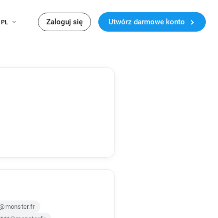
Zaloguj się
Utwórz darmowe konto
PL
@monster.fr