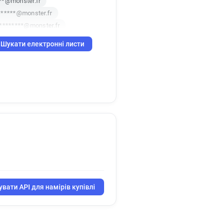
**@monster.fr
******@monster.fr
i********@monster.fr
s******@monster.fr
Шукати електронні листи
*********@monster.fr
****@monster.fr
************@monster.fr
*********@monster.fr
t************@monster.fr
q***********@monster.fr
*********@monster.fr
*@monster.fr
*@monster.fr
**@monster.fr
d***********@monster.fr
r**********@monster.fr
вати API для намірів купівлі
******@monster.fr
r**********@monster.fr