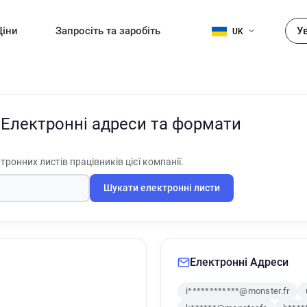
Ціни
Запросіть та заробіть
У
UK
n
Електронні адреси та формати
тронних листів працівників цієї компанії.
Шукати електронні листи
Електронні Адреси
i************@monster.fr