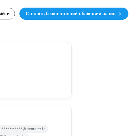
війти
Створіть безкоштовний обліковий запис
u***********@monster.fr