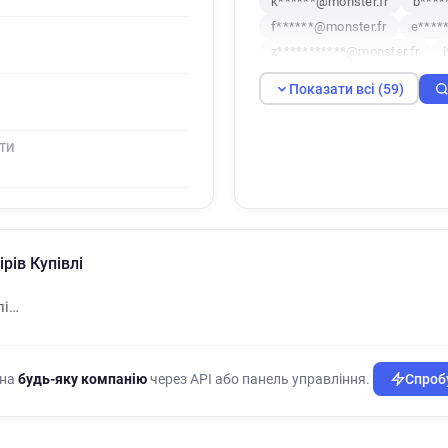
k******@monster.fr
b****
f******@monster.fr
e****
z***********@monster.fr
e************@monster.fr
Показати всі (59)
u********@monster.fr
j**
z********@monster.fr
m**
ТИ
h**********@monster.fr
i
l***********@monster.fr
a
e***********@monster.fr
p***********@monster.fr
f********@monster.fr
i**
рів Купівлі
d*****@monster.fr
p*****
q******@monster.fr
r****
лі…
n******@monster.fr
c****
x************@monster.fr
x************@monster.fr
 на
будь-яку компанію
через API або панель управління.
Спробу
d*******@monster.fr
z***
h************@monster.fr