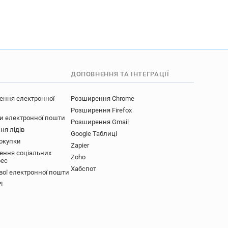
************@monster.fr
*******@monster.fr
***@monster.fr
g*****@monster.fr
o***********@monster.fr
****@monster.fr
ДОПОВНЕННЯ ТА ІНТЕГРАЦІЇ
m************@monster.fr
******@monster.fr
ення електронної
Розширення Chrome
p*******@monster.fr
Розширення Firefox
***@monster.fr
ки електронної пошти
Розширення Gmail
ня лідів
Google Таблиці
покупки
Zapier
ення соціальних
Zoho
рес
Хабспот
вої електронної пошти
I