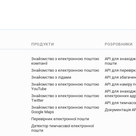
u**********@monster.fr
d
j*******@monster.fr
f****
b********@monster.fr
k**
o***********@monster.fr
y************@monster.fr
f*********@monster.fr
m*
ПРОДУКТИ
РОЗРОБНИКИ
y************@monster.fr
z**********@monster.fr
m
Знайомство з електронною поштою
API для знаходж
p************@monster.fr
компанії
пошти
d********@monster.fr
x**
Знайомство з електронною поштою
API для перевір
u*****@monster.fr
Знайомство з лідами
API для збагачен
Знайомство з електронною поштою
API для наміру 
YouTube
API для знаходж
Знайомство з електронною поштою
електронних ад
Twitter
API для тимчасо
Знайомство з електронною поштою
Документація AP
Google Maps
Перевірник електронної пошти
Детектор тимчасової електронної
пошти