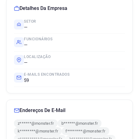
Detalhes Da Empresa
SETOR
—
FUNCIONÁRIOS
—
LOCALIZAÇÃO
—
E-MAILS ENCONTRADOS
59
Endereços De E-Mail
z******@monster.fr
b******@monster.fr
k********@monster.fr
f********@monster.fr
o**********@monster.fr
b*********@monster.fr