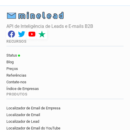
j************@monster.fr
c******@monster.fr
m******@monster.fr
p*******@monster.fr
p************@monster.fr
x**********@monster.fr
y*******@monster.fr
x*******@monster.fr
API de Inteligência de Leads e E-mails B2B
x************@monster.fr
y************@monster.fr
j**********@monster.fr
t*********@monster.fr
RECURSOS
d**********@monster.fr
s************@monster.fr
n************@monster.fr
s***********@monster.fr
Status
h***********@monster.fr
y*****@monster.fr
Blog
s*****@monster.fr
Preços
Referências
Contate-nos
Índice de Empresas
PRODUTOS
Localizador de Email de Empresa
Localizador de Email
Localizador de Lead
Localizador de Email do YouTube