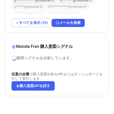
p************@monster.fr
n*******@monster.fr
y*****@monster.fr
b***********@monster.fr
b*****@monster.fr
v******@monster.fr
l***********@monster.fr
b*****@monster.fr
すべてを表示 (59)
メールを検索
n********@monster.fr
d***********@monster.fr
u*****@monster.fr
i***********@monster.fr
s*****@monster.fr
g*********@monster.fr
m*********@monster.fr
h*********@monster.fr
Monsta Fren 購入意図シグナル
l*********@monster.fr
e*******@monster.fr
購買シグナルを分析しています…
j**********@monster.fr
r************@monster.fr
h********@monster.fr
p*****@monster.fr
x**********@monster.fr
y*****@monster.fr
任意の企業
で購入意図分析をAPIまたはダッシュボードを
c*****@monster.fr
u*********@monster.fr
介して実行します。
w*****@monster.fr
w******@monster.fr
購入意図APIを試す
a*****@monster.fr
a************@monster.fr
j**********@monster.fr
c********@monster.fr
o*****@monster.fr
r******@monster.fr
x**********@monster.fr
l********@monster.fr