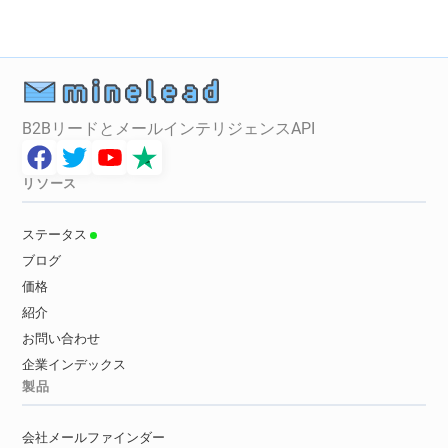
b*********@monster.fr
g*********@monster.fr
t*****@monster.fr
v********@monster.fr
n************@monster.fr
f*********@monster.fr
z*********@monster.fr
f************@monster.fr
v**********@monster.fr
u*********@monster.fr
B2BリードとメールインテリジェンスAPI
g************@monster.fr
y***********@monster.fr
f*****@monster.fr
v*****@monster.fr
k******@monster.fr
t*****@monster.fr
リソース
k*****@monster.fr
i**********@monster.fr
r*****@monster.fr
x*****@monster.fr
ステータス
y**********@monster.fr
ブログ
価格
紹介
お問い合わせ
企業インデックス
製品
会社メールファインダー