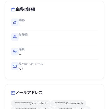
企業の詳細
業界
—
従業員
—
場所
—
見つかったメール
59
メールアドレス
j**********@monster.fr
f*******@monster.fr