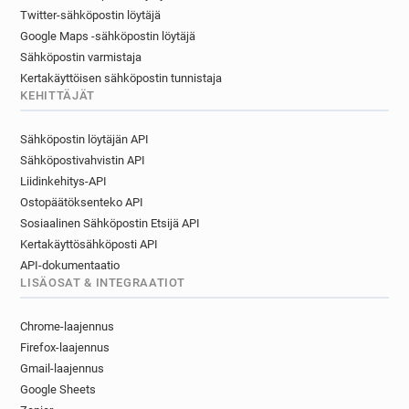
Twitter-sähköpostin löytäjä
Google Maps -sähköpostin löytäjä
Sähköpostin varmistaja
Kertakäyttöisen sähköpostin tunnistaja
KEHITTÄJÄT
Sähköpostin löytäjän API
Sähköpostivahvistin API
Liidinkehitys-API
Ostopäätöksenteko API
Sosiaalinen Sähköpostin Etsijä API
Kertakäyttösähköposti API
API-dokumentaatio
LISÄOSAT & INTEGRAATIOT
Chrome-laajennus
Firefox-laajennus
Gmail-laajennus
Google Sheets