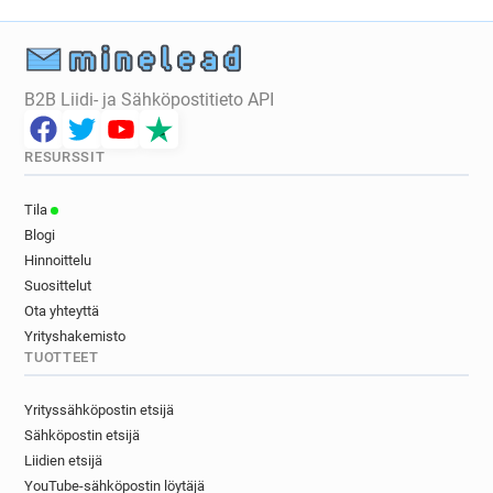
j********@monster.fr
e*********@monster.fr
i******@monster.fr
x*********@monster.fr
k***********@monster.fr
h************@monster.fr
l***********@monster.fr
o********@monster.fr
B2B Liidi- ja Sähköpostitieto API
e***********@monster.fr
x***********@monster.fr
b******@monster.fr
n************@monster.fr
RESURSSIT
a*********@monster.fr
d************@monster.fr
o***********@monster.fr
h********@monster.fr
Tila
q**********@monster.fr
k*********@monster.fr
Blogi
h**********@monster.fr
Hinnoittelu
Suosittelut
Ota yhteyttä
Yrityshakemisto
TUOTTEET
Yrityssähköpostin etsijä
Sähköpostin etsijä
Liidien etsijä
YouTube-sähköpostin löytäjä