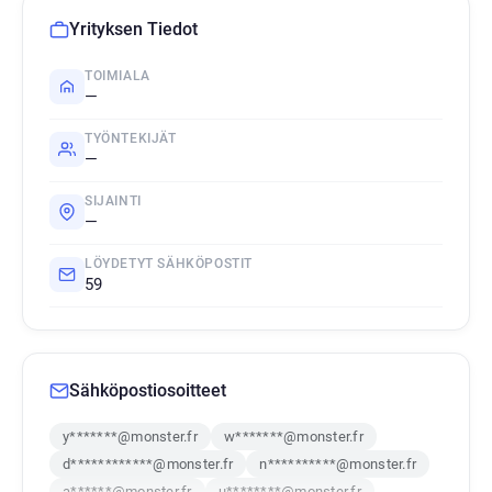
Yrityksen Tiedot
TOIMIALA
—
TYÖNTEKIJÄT
—
SIJAINTI
—
LÖYDETYT SÄHKÖPOSTIT
59
Sähköpostiosoitteet
y*******@monster.fr
w*******@monster.fr
d************@monster.fr
n**********@monster.fr
a******@monster.fr
u********@monster.fr