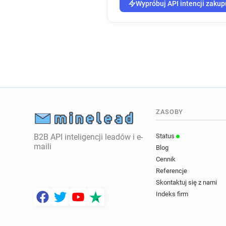
Wypróbuj API intencji zakup
ZASOBY
B2B API inteligencji leadów i e-
Status
maili
Blog
Cennik
Referencje
Skontaktuj się z nami
Indeks firm