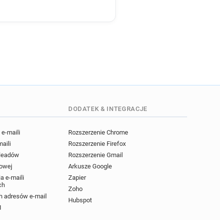
DODATEK & INTEGRACJE
e-maili
Rozszerzenie Chrome
maili
Rozszerzenie Firefox
 leadów
Rozszerzenie Gmail
powej
Arkusze Google
a e-maili
Zapier
ch
Zoho
 adresów e-mail
Hubspot
I