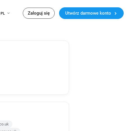
Zaloguj się
Utwórz darmowe konto
PL
co.uk