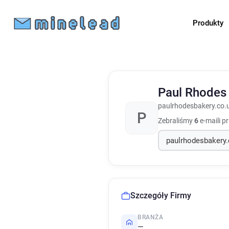
Produkty
Paul Rhodes
paulrhodesbakery.co.
P
Zebraliśmy
6
e-maili p
Szczegóły Firmy
BRANŻA
—