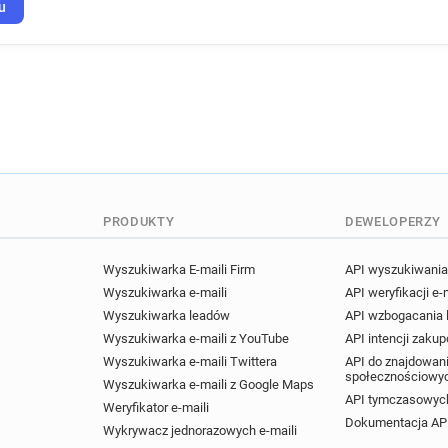
u
PRODUKTY
DEWELOPERZY
Wyszukiwarka E-maili Firm
API wyszukiwania 
Wyszukiwarka e-maili
API weryfikacji e-
Wyszukiwarka leadów
API wzbogacania
Wyszukiwarka e-maili z YouTube
API intencji zaku
Wyszukiwarka e-maili Twittera
API do znajdowani
społecznościowy
Wyszukiwarka e-maili z Google Maps
API tymczasowych
Weryfikator e-maili
Dokumentacja AP
Wykrywacz jednorazowych e-maili