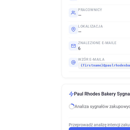
PRACOWNICY
—
LOKALIZACJA
—
ZNALEZIONE E-MAILE
6
WZÓR E-MAILA
{firstname}@paulrhodesb
Paul Rhodes Bakery Sygnal
Analiza sygnałów zakupowy
Przeprowadź analizę intencji zak