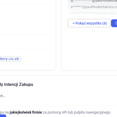
q************@paulrhodesbak
e******@paulrhodesbakery.c
m************@paulrhodesba
k************@paulrhodesbak
Pokaż wszystko (6)
r**********@paulrhodesbaker
akery.co.uk
y Intencji Zakupu
ch…
upu na
jakiejkolwiek firmie
za pomocą API lub pulpitu nawigacyjnego.