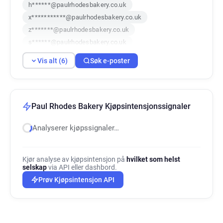
h******@paulrhodesbakery.co.uk
x***********@paulrhodesbakery.co.uk
z*******@paulrhodesbakery.co.uk
s******@paulrhodesbakery.co.uk
b********@paulrhodesbakery.co.uk
Vis alt (6)
Søk e-poster
c*********@paulrhodesbakery.co.uk
Paul Rhodes Bakery Kjøpsintensjonssignaler
Analyserer kjøpssignaler…
Kjør analyse av kjøpsintensjon på
hvilket som helst
selskap
via API eller dashbord.
Prøv Kjøpsintensjon API