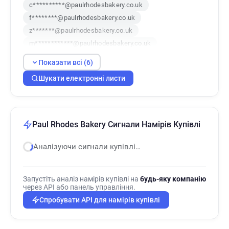
c**********@paulrhodesbakery.co.uk
f********@paulrhodesbakery.co.uk
z*******@paulrhodesbakery.co.uk
m************@paulrhodesbakery.co.uk
m******@paulrhodesbakery.co.uk
Показати всі (6)
v********@paulrhodesbakery.co.uk
Шукати електронні листи
Paul Rhodes Bakery Сигнали Намірів Купівлі
Аналізуючи сигнали купівлі…
Запустіть аналіз намірів купівлі на
будь-яку компанію
через API або панель управління.
Спробувати API для намірів купівлі