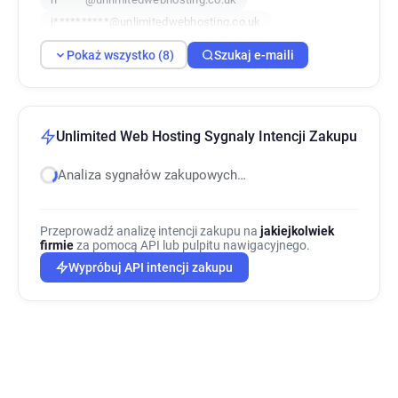
j**********@unlimitedwebhosting.co.uk
y**********@unlimitedwebhosting.co.uk
Pokaż wszystko (8)
Szukaj e-maili
m***********@unlimitedwebhosting.co.uk
n*****@unlimitedwebhosting.co.uk
k**********@unlimitedwebhosting.co.uk
Unlimited Web Hosting Sygnaly Intencji Zakupu
Analiza sygnałów zakupowych…
Przeprowadź analizę intencji zakupu na
jakiejkolwiek
firmie
za pomocą API lub pulpitu nawigacyjnego.
Wypróbuj API intencji zakupu