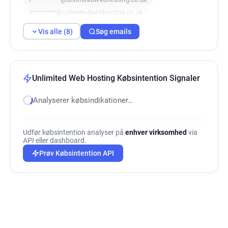
i********@unlimitedwebhosting.co.uk
h*********@unlimitedwebhosting.co.uk
Vis alle (8)
Søg emails
x********@unlimitedwebhosting.co.uk
o******@unlimitedwebhosting.co.uk
t*******@unlimitedwebhosting.co.uk
Unlimited Web Hosting Købsintention Signaler
Analyserer købsindikationer…
Udfør købsintention analyser på
enhver virksomhed
via
API eller dashboard.
Prøv Købsintention API