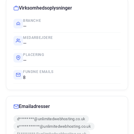
Virksomhedsoplysninger
BRANCHE
—
MEDARBEJDERE
—
PLACERING
—
FUNDNE EMAILS
8
Emailadresser
d********@unlimitedwebhosting.co.uk
e***********@unlimitedwebhosting.co.uk
f*********@unlimitedwebhosting.co.uk