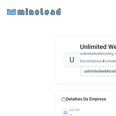
Unlimited W
unlimitedwebhosting.
U
Encontramos
8
e-mail
Detalhes Da Empresa
SETOR
—