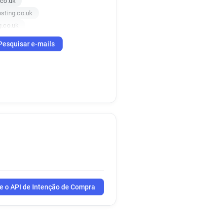
co.uk
sting.co.uk
.co.uk
ing.co.uk
Pesquisar e-mails
.co.uk
ng.co.uk
.co.uk
e o API de Intenção de Compra