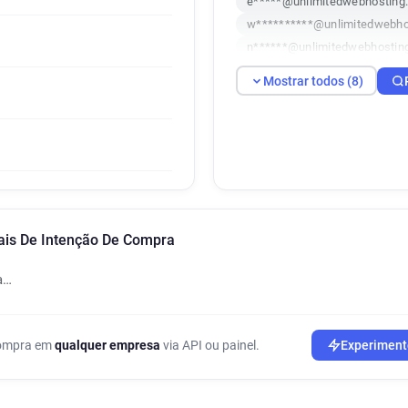
e*****@unlimitedwebhosting.
w**********@unlimitedwebho
n******@unlimitedwebhosting
s*********@unlimitedwebhost
Mostrar todos (8)
e******@unlimitedwebhosting
w*******@unlimitedwebhosti
v******@unlimitedwebhosting
ais De Intenção De Compra
a…
 compra em
qualquer empresa
via API ou painel.
Experiment