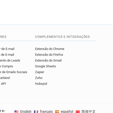
RES
COMPLEMENTOS E INTEGRAÇÕES
 de E-mail
Extensão do Chrome
 de E-mail
Extensão do Firefox
mento de Leads
Extensão do Gmail
de Compra
Google Sheets
r de Emails Sociais
Zapier
artável
Zoho
 API
Hubspot
e e-
English
français
español
简体中文
Deuts