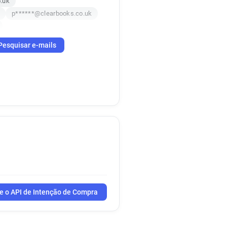
.uk
p******@clearbooks.co.uk
uk
Pesquisar e-mails
k
uk
k
e o API de Intenção de Compra