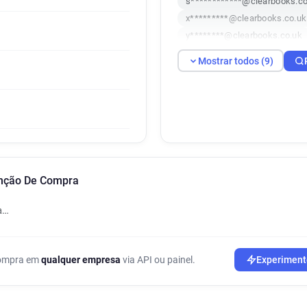
s************@clearbooks.co
x*********@clearbooks.co.uk
y********@clearbooks.co.uk
k***********@clearbooks.co.
Mostrar todos (9)
g**********@clearbooks.co.u
a***********@clearbooks.co.
c*********@clearbooks.co.u
enção De Compra
a…
 compra em
qualquer empresa
via API ou painel.
Experiment