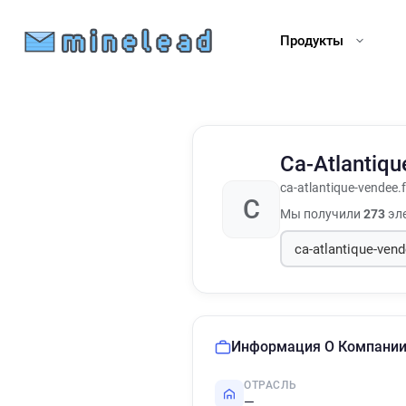
Продукты
Ca-Atlantiq
ca-atlantique-vendee.f
C
Мы получили
273
эле
Информация О Компани
ОТРАСЛЬ
—