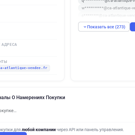
q***********@ca-atlantique-v
w**********@ca-atlantique-v
c********@ca-atlantique-vend
d******@ca-atlantique-vendee
Показать все (273)
m************@ca-atlantique
m**********@ca-atlantique-v
 АДРЕСА
b***********@ca-atlantique-v
v*********@ca-atlantique-ven
c*****@ca-atlantique-vendee.
ЧТЫ
ca-atlantique-vendee.fr
m********@ca-atlantique-ven
r************@ca-atlantique-
i************@ca-atlantique-
f********@ca-atlantique-vend
гналы О Намерениях Покупки
c********@ca-atlantique-vend
p************@ca-atlantique-
окупке…
e*******@ca-atlantique-vende
a**********@ca-atlantique-ve
h*********@ca-atlantique-ven
окупки для
любой компании
через API или панель управления.