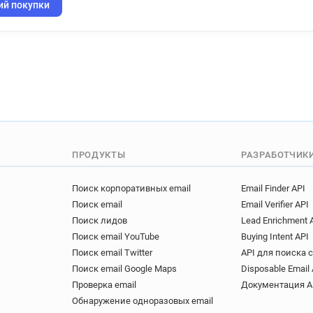
y**********@ca-atlantique-ve
ий покупки
s*********@ca-atlantique-ven
x*******@ca-atlantique-vende
k************@ca-atlantique-
s******@ca-atlantique-vendee
w*********@ca-atlantique-ve
h***********@ca-atlantique-v
l*********@ca-atlantique-ven
m*****@ca-atlantique-vendee
ПРОДУКТЫ
РАЗРАБОТЧИК
l***********@ca-atlantique-v
g************@ca-atlantique-
Поиск корпоративных email
Email Finder API
c*********@ca-atlantique-ven
Поиск email
Email Verifier API
z************@ca-atlantique-
Поиск лидов
Lead Enrichment 
u*********@ca-atlantique-ven
Поиск email YouTube
Buying Intent API
t*******@ca-atlantique-vende
Поиск email Twitter
API для поиска 
g*****@ca-atlantique-vendee.
Поиск email Google Maps
Disposable Email 
h********@ca-atlantique-vend
Проверка email
Документация A
j******@ca-atlantique-vendee
Обнаружение одноразовых email