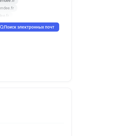
endee.fr
endee.fr
ee.fr
.fr
Поиск электронных почт
-vendee.fr
endee.fr
endee.fr
dee.fr
fr
dee.fr
vendee.fr
vendee.fr
ee.fr
ee.fr
vendee.fr
e.fr
ndee.fr
dee.fr