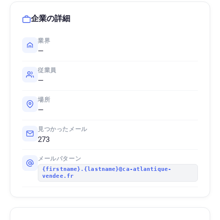
企業の詳細
業界
—
従業員
—
場所
—
見つかったメール
273
メールパターン
{firstname}.{lastname}@ca-atlantique-
vendee.fr