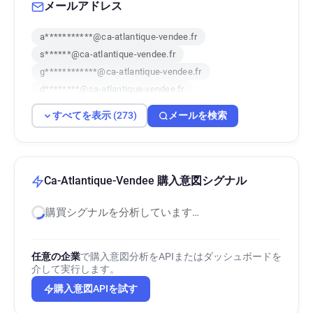
メールアドレス
a***********@ca-atlantique-vendee.fr
s******@ca-atlantique-vendee.fr
g************@ca-atlantique-vendee.fr
d********@ca-atlantique-vendee.fr
x******@ca-atlantique-vendee.fr
すべてを表示 (273)
メールを検索
o************@ca-atlantique-vendee.fr
d************@ca-atlantique-vendee.fr
f*********@ca-atlantique-vendee.fr
a*********@ca-atlantique-vendee.fr
Ca-Atlantique-Vendee 購入意図シグナル
t*****@ca-atlantique-vendee.fr
購買シグナルを分析しています…
v**********@ca-atlantique-vendee.fr
u*****@ca-atlantique-vendee.fr
z********@ca-atlantique-vendee.fr
任意の企業
で購入意図分析をAPIまたはダッシュボードを
r**********@ca-atlantique-vendee.fr
介して実行します。
n*******@ca-atlantique-vendee.fr
購入意図APIを試す
v***********@ca-atlantique-vendee.fr