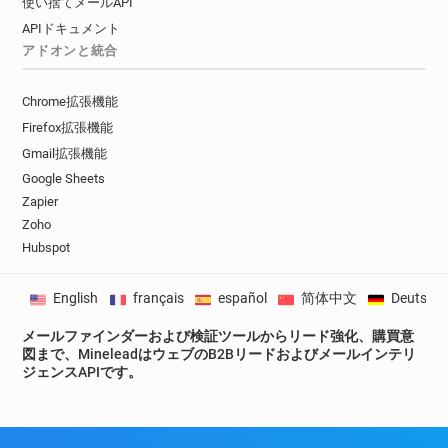
使い捨てメールAPI
r**********@ca-atlantique-vendee.fr
APIドキュメント
c*********@ca-atlantique-vendee.fr
アドオンと統合
m***********@ca-atlantique-vendee.fr
y*********@ca-atlantique-vendee.fr
Chrome拡張機能
u*********@ca-atlantique-vendee.fr
Firefox拡張機能
t************@ca-atlantique-vendee.fr
Gmail拡張機能
h**********@ca-atlantique-vendee.fr
Google Sheets
y********@ca-atlantique-vendee.fr
Zapier
n*********@ca-atlantique-vendee.fr
Zoho
s************@ca-atlantique-vendee.fr
Hubspot
x**********@ca-atlantique-vendee.fr
x********@ca-atlantique-vendee.fr
English
français
español
简体中文
Deutsch
g************@ca-atlantique-vendee.fr
j*********@ca-atlantique-vendee.fr
メールファインダーおよび検証ツールからリード強化、購買意
図まで、MineleadはウェブのB2Bリードおよびメールインテリ
z********@ca-atlantique-vendee.fr
ジェンスAPIです。
f********@ca-atlantique-vendee.fr
z********@ca-atlantique-vendee.fr
p********@ca-atlantique-vendee.fr