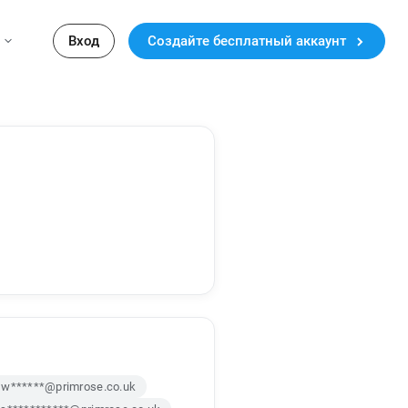
Вход
Создайте бесплатный аккаунт
w******@primrose.co.uk