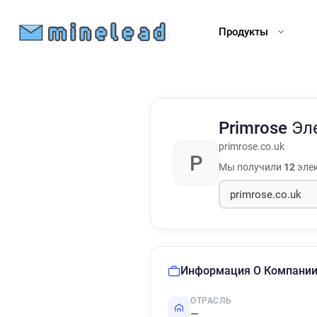
Продукты
Primrose
Эл
primrose.co.uk
P
Мы получили
12
элек
Информация О Компани
ОТРАСЛЬ
—