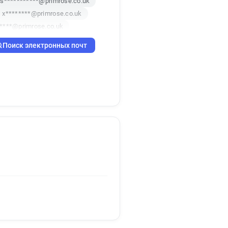
s***********@primrose.co.uk
x********@primrose.co.uk
****@primrose.co.uk
r********@primrose.co.uk
Поиск электронных почт
f************@primrose.co.uk