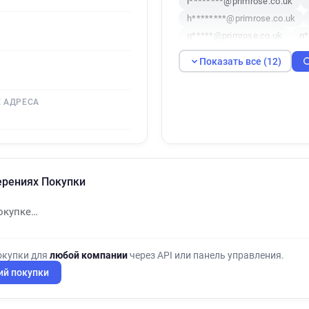
l********@primrose.co.uk
h********@primrose.co.uk
g*****@primrose.co.uk
n*
h**********@primrose.co.uk
Показать все (12)
m******@primrose.co.uk
 АДРЕСА
ерениях Покупки
окупке…
окупки для
любой компании
через API или панель управления.
ий покупки