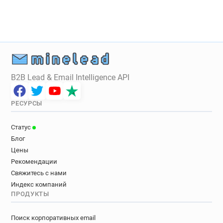
k*****@rcpsych.ac.uk
w***********@rcpsych.ac.uk
w***********@rcpsych.ac.uk
d*********@rcpsych.ac.uk
p********@rcpsych.ac.uk
i********@rcpsych.ac.uk
p******@rcpsych.ac.uk
y************@rcpsych.ac.uk
B2B Lead & Email Intelligence API
k******@rcpsych.ac.uk
j***********@rcpsych.ac.uk
w***********@rcpsych.ac.uk
h*****@rcpsych.ac.uk
РЕСУРСЫ
s******@rcpsych.ac.uk
z**********@rcpsych.ac.uk
b*********@rcpsych.ac.uk
u*****@rcpsych.ac.uk
Статус
w*******@rcpsych.ac.uk
Блог
g************@rcpsych.ac.uk
Цены
o********@rcpsych.ac.uk
w********@rcpsych.ac.uk
Рекомендации
i************@rcpsych.ac.uk
Свяжитесь с нами
m*****@rcpsych.ac.uk
y*******@rcpsych.ac.uk
Индекс компаний
ПРОДУКТЫ
f*******@rcpsych.ac.uk
h*******@rcpsych.ac.uk
t*********@rcpsych.ac.uk
Поиск корпоративных email
p**********@rcpsych.ac.uk