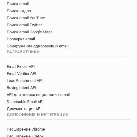
Поиск email
d**********@rcpsych.ac.uk
Поиск лидов
l*********@rcpsych.ac.uk
Поиск email YouTube
m**********@rcpsych.ac.uk
Поиск email Twitter
f*********@rcpsych.ac.uk
Поиск email Google Maps
f*********@rcpsych.ac.uk
c*******@rcpsych.ac.uk
Проверка email
a***********@rcpsych.ac.uk
Обнаружение одноразовых email
b***********@rcpsych.ac.uk
u*****@rcpsych.ac.uk
РАЗРАБОТЧИКИ
m***********@rcpsych.ac.uk
Email Finder API
s********@rcpsych.ac.uk
Email Verifier API
y************@rcpsych.ac.uk
z*****@rcpsych.ac.uk
Lead Enrichment API
o*********@rcpsych.ac.uk
g*****@rcpsych.ac.uk
Buying Intent API
u*****@rcpsych.ac.uk
e*******@rcpsych.ac.uk
API для поиска социальных email
j********@rcpsych.ac.uk
Disposable Email API
a************@rcpsych.ac.uk
Документация API
e*********@rcpsych.ac.uk
ДОПОЛНЕНИЯ И ИНТЕГРАЦИИ
n************@rcpsych.ac.uk
l*********@rcpsych.ac.uk
i*****@rcpsych.ac.uk
Расширение Chrome
j*******@rcpsych.ac.uk
Расширение Firefox