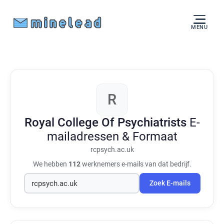
MENU
R
Royal College Of Psychiatrists
E-
mailadressen & Formaat
rcpsych.ac.uk
We hebben
112
werknemers e-mails van dat bedrijf.
Zoek E-mails