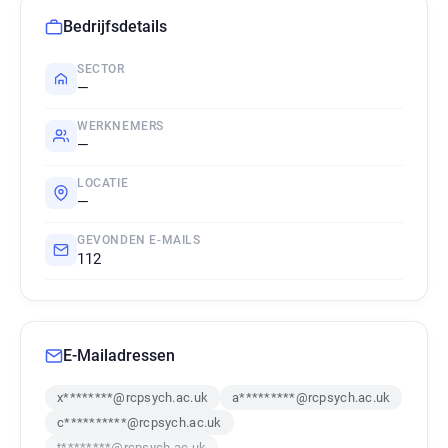
Bedrijfsdetails
SECTOR
—
WERKNEMERS
—
LOCATIE
—
GEVONDEN E-MAILS
112
E-Mailadressen
x********@rcpsych.ac.uk
a*********@rcpsych.ac.uk
c**********@rcpsych.ac.uk
t********@rcpsych.ac.uk