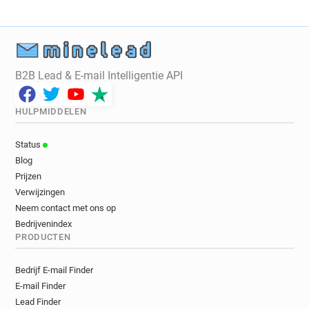
u********@rcpsych.ac.uk
v*********@rcpsych.ac.uk
d**********@rcpsych.ac.uk
f********@rcpsych.ac.uk
c**********@rcpsych.ac.uk
t*******@rcpsych.ac.uk
f*******@rcpsych.ac.uk
z*********@rcpsych.ac.uk
B2B Lead & E-mail Intelligentie API
i********@rcpsych.ac.uk
b*********@rcpsych.ac.uk
c*********@rcpsych.ac.uk
HULPMIDDELEN
x*********@rcpsych.ac.uk
l******@rcpsych.ac.uk
v************@rcpsych.ac.uk
Status
m*****@rcpsych.ac.uk
u******@rcpsych.ac.uk
Blog
i******@rcpsych.ac.uk
o**********@rcpsych.ac.uk
Prijzen
i*******@rcpsych.ac.uk
j******@rcpsych.ac.uk
Verwijzingen
a*****@rcpsych.ac.uk
e*********@rcpsych.ac.uk
Neem contact met ons op
Bedrijvenindex
s***********@rcpsych.ac.uk
PRODUCTEN
t**********@rcpsych.ac.uk
x************@rcpsych.ac.uk
Bedrijf E-mail Finder
o******@rcpsych.ac.uk
E-mail Finder
e************@rcpsych.ac.uk
Lead Finder