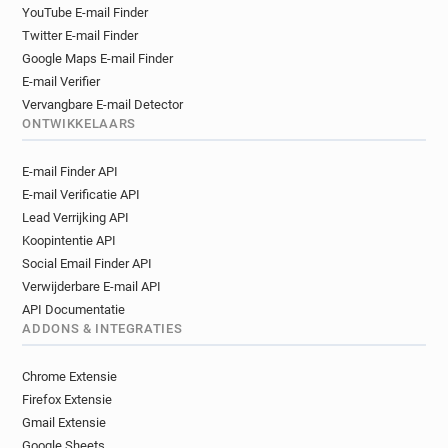
j********@rcpsych.ac.uk
n******@rcpsych.ac.uk
YouTube E-mail Finder
o************@rcpsych.ac.uk
Twitter E-mail Finder
w**********@rcpsych.ac.uk
Google Maps E-mail Finder
d*******@rcpsych.ac.uk
q*********@rcpsych.ac.uk
E-mail Verifier
t*****@rcpsych.ac.uk
s*******@rcpsych.ac.uk
Vervangbare E-mail Detector
ONTWIKKELAARS
h**********@rcpsych.ac.uk
k***********@rcpsych.ac.uk
E-mail Finder API
y*********@rcpsych.ac.uk
x******@rcpsych.ac.uk
E-mail Verificatie API
b***********@rcpsych.ac.uk
z******@rcpsych.ac.uk
Lead Verrijking API
b**********@rcpsych.ac.uk
Koopintentie API
i********@rcpsych.ac.uk
Social Email Finder API
h************@rcpsych.ac.uk
Verwijderbare E-mail API
m*******@rcpsych.ac.uk
API Documentatie
g************@rcpsych.ac.uk
ADDONS & INTEGRATIES
h**********@rcpsych.ac.uk
r******@rcpsych.ac.uk
Chrome Extensie
c******@rcpsych.ac.uk
u**********@rcpsych.ac.uk
Firefox Extensie
b*****@rcpsych.ac.uk
s******@rcpsych.ac.uk
Gmail Extensie
i******@rcpsych.ac.uk
h********@rcpsych.ac.uk
Google Sheets